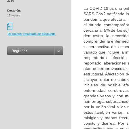
2050
La COVID-19 es una enf
Duración:
SARS-CoV2 notificado in
12 meses
pandemia que afecta al
el mundo contemporáneo
cercana al 5% de los suj
Descargar resultado de búsqueda
demuestra la necesida
comprender la enfermeda
la perspectiva de la me
Regresar
variado que incluye la in
respiratorio e infección
reportado alteraciones
ataque cerebrovascular i
estructural. Afectación 
incluyen dolor de cabez
iniciales de posible a
enfermedad cerebrovasc
grandes vasos y con me
hemorragia subaracnoid
por la unión viral a lo
estos también varían, s
mialgias y menos frecue
vómito y diarrea. Por 
metabolitos que a su v