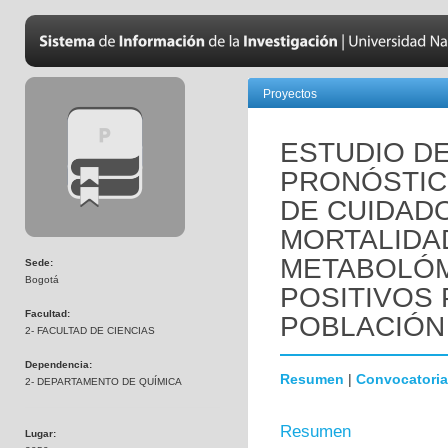
Proyectos
ESTUDIO D
PRONÓSTIC
DE CUIDADO
MORTALIDAD
METABOLÓM
Sede:
Bogotá
POSITIVOS 
Facultad:
POBLACIÓN
2- FACULTAD DE CIENCIAS
Dependencia:
Resumen
|
Convocatoria
2- DEPARTAMENTO DE QUÍMICA
Resumen
Lugar: