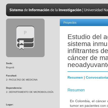
Proyectos
Estudio del a
sistema inmu
infiltrantes 
cáncer de ma
neoadyuvant
Sede:
Bogotá
Facultad:
Resumen
|
Convocatoria
2- FACULTAD DE MEDICINA
Dependencia:
Resumen
2- DEPARTAMENTO DE MICROBIOLOGÍA
En Colombia, el cáncer 
Lugar:
tumor en pacientes con 