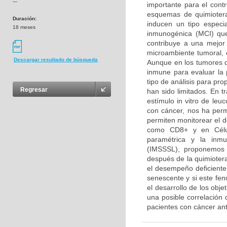
---
importante para el contr
esquemas de quimiotera
Duración:
inducen un tipo especi
18 meses
inmunogénica (MCI) que
contribuye a una mejor 
microambiente tumoral, 
Descargar resultado de búsqueda
Aunque en los tumores de
inmune para evaluar la 
tipo de análisis para pr
Regresar
han sido limitados. En t
estímulo in vitro de le
con cáncer, nos ha perm
permiten monitorear el 
como CD8+ y en Célula
paramétrica y la inmu
(IMSSSL), proponemos 
después de la quimioter
el desempeño deficiente 
senescente y si este fen
el desarrollo de los obje
una posible correlación
pacientes con cáncer an