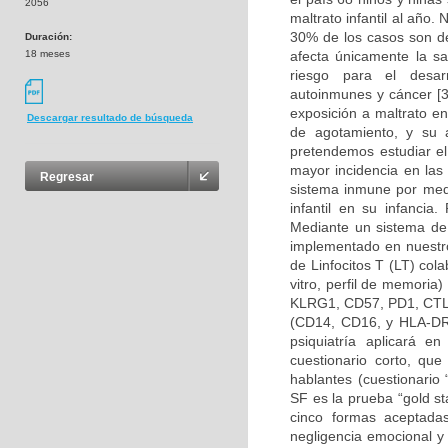
2056
maltrato infantil al año
30% de los casos son de
Duración:
18 meses
afecta únicamente la sal
riesgo para el desar
autoinmunes y cáncer [3
exposición a maltrato e
Descargar resultado de búsqueda
de agotamiento, y su 
pretendemos estudiar e
mayor incidencia en las
Regresar
sistema inmune por medi
infantil en su infancia.
Mediante un sistema de 
implementado en nuestro
de Linfocitos T (LT) col
vitro, perfil de memori
KLRG1, CD57, PD1, CTLA
(CD14, CD16, y HLA-DR), 
psiquiatría aplicará e
cuestionario corto, qu
hablantes (cuestionario
SF es la prueba “gold st
cinco formas aceptadas
negligencia emocional y 