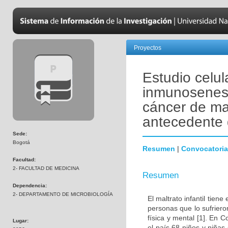
Proyectos
Estudio celul
inmunosenesc
cáncer de ma
antecedente d
Sede:
Bogotá
Resumen
|
Convocatoria
Facultad:
2- FACULTAD DE MEDICINA
Resumen
Dependencia:
2- DEPARTAMENTO DE MICROBIOLOGÍA
El maltrato infantil tien
personas que lo sufrier
física y mental [1]. En
Lugar:
el país 68 niños y niñas