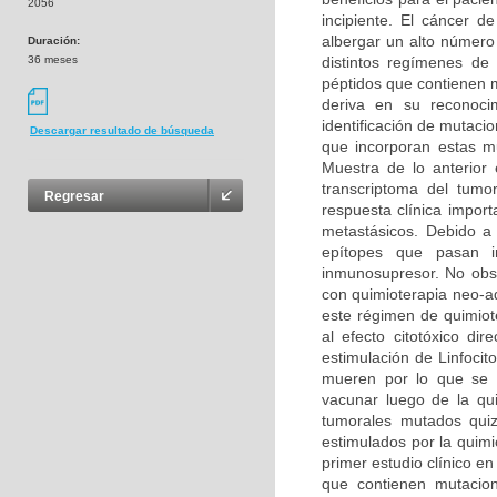
2056
incipiente. El cáncer 
albergar un alto número
Duración:
36 meses
distintos regímenes de
péptidos que contienen 
deriva en su reconoci
identificación de mutaci
Descargar resultado de búsqueda
que incorporan estas mu
Muestra de lo anterior
transcriptoma del tumo
Regresar
respuesta clínica impo
metastásicos. Debido a
epítopes que pasan i
inmunosupresor. No obst
con quimioterapia neo-a
este régimen de quimiote
al efecto citotóxico di
estimulación de Linfoci
mueren por lo que se 
vacunar luego de la qui
tumorales mutados quizá
estimulados por la quimi
primer estudio clínico 
que contienen mutacio