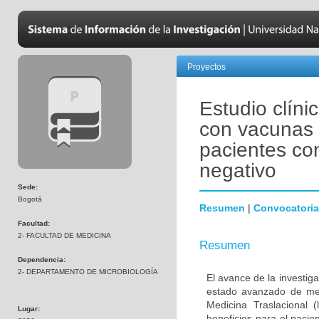
Proyectos
Estudio clíni
con vacunas 
pacientes co
negativo
Sede:
Bogotá
Resumen
|
Convocatoria
Facultad:
2- FACULTAD DE MEDICINA
Resumen
Dependencia:
2- DEPARTAMENTO DE MICROBIOLOGÍA
El avance de la investig
estado avanzado de met
Medicina Traslacional 
Lugar:
beneficios para el pacie