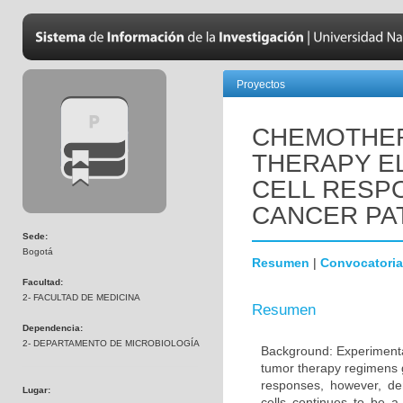
Proyectos
CHEMOTHER
THERAPY EL
CELL RESPO
CANCER PA
Sede:
Bogotá
Resumen
|
Convocatoria
Facultad:
2- FACULTAD DE MEDICINA
Resumen
Dependencia:
2- DEPARTAMENTO DE MICROBIOLOGÍA
Background: Experimental
tumor therapy regimens g
responses, however, de
Lugar:
cells continues to be 