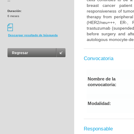
---
breast cancer patient
responsiveness of tumor 
Duración:
6 meses
therapy from periphera
(HER2/neu+++, ER-, PR
trastuzumab (suspended 
before surgery and afte
Descargar resultado de búsqueda
autologous monocyte-deri
Regresar
Convocatoria
Nombre de la
convocatoria:
Modalidad:
Responsable