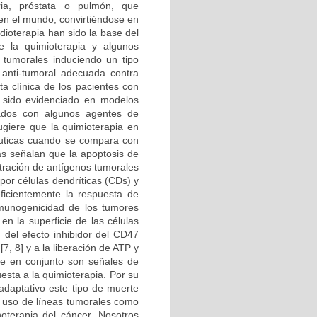
ria, próstata o pulmón, que
en el mundo, convirtiéndose en
dioterapia han sido la base del
e la quimioterapia y algunos
s tumorales induciendo un tipo
 anti-tumoral adecuada contra
a clínica de los pacientes con
 sido evidenciado en modelos
tados con algunos agentes de
ugiere que la quimioterapia en
éuticas cuando se compara con
ias señalan que la apoptosis de
ntración de antígenos tumorales
por células dendríticas (CDs) y
eficientemente la respuesta de
inmunogenicidad de los tumores
en la superficie de las células
 del efecto inhibidor del CD47
7, 8] y a la liberación de ATP y
ue en conjunto son señales de
esta a la quimioterapia. Por su
adaptativo este tipo de muerte
l uso de líneas tumorales como
oterapia del cáncer. Nosotros