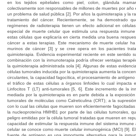
en los tejidos epiteliales como piel, colon, glándula mama
colectivamente son responsables de millones de muertes por año 
un problema de salud pública [2]. Por años la quimioterapia y la ra
tratamiento del cáncer. Recientemente, se ha demostrado qu
regímenes de radioterapia tienen un efecto adicional en célula
especial de muerte celular que estimula una respuesta inmune
estas células que explicaría en cierta medida una buena respuest
cáncer a estas terapias. Este mecanismo de muerte celular ha
murinos de cáncer [3] y se cree opera en los pacientes tra
quimioterapia. Evidencia experimental reciente en este sentido s
combinación con la inmunoterapia podría ofrecer ventajas terap
la quimioterapia administrada sola [4]. Algunas de estas evidenc
células tumorales inducida por la quimioterapia aumenta la conce
circulantes, la capacidad fagocítica, el procesamiento de antígeno 
el tráfico de estas células a órganos linfoides lo cual impacta 
Linfocitos T (LT) anti-tumorales [5, 6]. Este incremento de la 
mediada por la quimioterapia es en parte debida a la exposición 
tumorales de moléculas como Calreticulina (CRT); a la supresión
con lo cual las células que mueren son eficientemente fagocitadas [
la nucleoproteína HMHB1 por parte de las células tumorales, q
peligro emitidas por la célula tumoral tratadas que mueren en repu
capacidad de estimular la respuesta inmune del sistema inmune 
celular se conoce como muerte celular inmunogénica (MCI) [9]. E
fuente de antígeno es una importante alternativa para la inmun