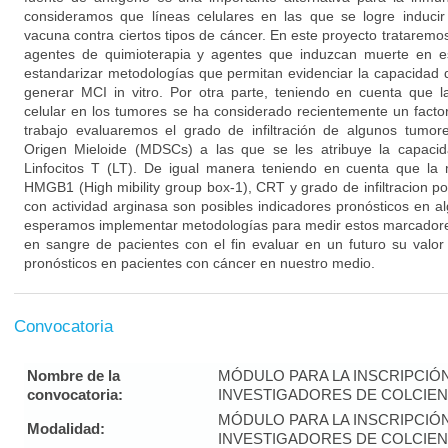
consideramos que líneas celulares en las que se logre induci
vacuna contra ciertos tipos de cáncer. En este proyecto trataremos
agentes de quimioterapia y agentes que induzcan muerte en e
estandarizar metodologías que permitan evidenciar la capacidad
generar MCI in vitro. Por otra parte, teniendo en cuenta que las
celular en los tumores se ha considerado recientemente un facto
trabajo evaluaremos el grado de infiltración de algunos tumo
Origen Mieloide (MDSCs) a las que se les atribuye la capacid
Linfocitos T (LT). De igual manera teniendo en cuenta que la 
HMGB1 (High mibility group box-1), CRT y grado de infiltracion
con actividad arginasa son posibles indicadores pronósticos en a
esperamos implementar metodologías para medir estos marcadores
en sangre de pacientes con el fin evaluar en un futuro su valo
pronósticos en pacientes con cáncer en nuestro medio.
Convocatoria
Nombre de la
MÓDULO PARA LA INSCRIPCIÓ
convocatoria:
INVESTIGADORES DE COLCIENC
MÓDULO PARA LA INSCRIPCIÓ
Modalidad:
INVESTIGADORES DE COLCIENC