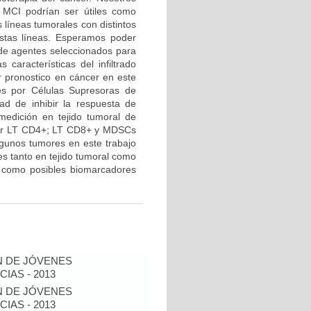
r MCI podrían ser útiles como
 líneas tumorales con distintos
stas líneas. Esperamos poder
 de agentes seleccionados para
 características del infiltrado
r pronostico en cáncer en este
res por Células Supresoras de
ad de inhibir la respuesta de
medición en tejido tumoral de
 por LT CD4+; LT CD8+ y MDSCs
lgunos tumores en este trabajo
 tanto en tejido tumoral como
r como posibles biomarcadores
N DE JÓVENES
IAS - 2013
N DE JÓVENES
IAS - 2013