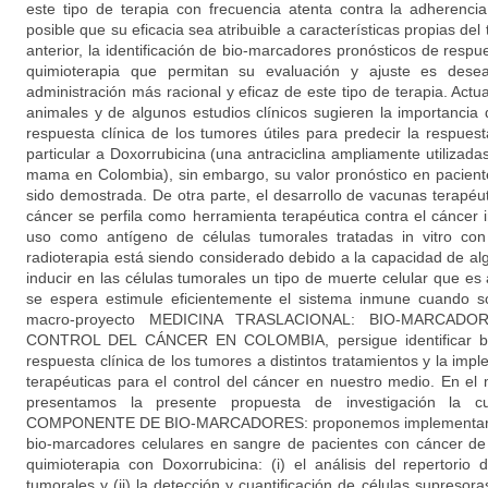
este tipo de terapia con frecuencia atenta contra la adherencia
posible que su eficacia sea atribuible a características propias del
anterior, la identificación de bio-marcadores pronósticos de respue
quimioterapia que permitan su evaluación y ajuste es desea
administración más racional y eficaz de este tipo de terapia. Ac
animales y de algunos estudios clínicos sugieren la importanci
respuesta clínica de los tumores útiles para predecir la respuest
particular a Doxorrubicina (una antraciclina ampliamente utilizad
mama en Colombia), sin embargo, su valor pronóstico en pacie
sido demostrada. De otra parte, el desarrollo de vacunas terapéut
cáncer se perfila como herramienta terapéutica contra el cáncer 
uso como antígeno de células tumorales tratadas in vitro con
radioterapia está siendo considerado debido a la capacidad de al
inducir en las células tumorales un tipo de muerte celular que e
se espera estimule eficientemente el sistema inmune cuando s
macro-proyecto MEDICINA TRASLACIONAL: BIO-MARCA
CONTROL DEL CÁNCER EN COLOMBIA, persigue identificar bio
respuesta clínica de los tumores a distintos tratamientos y la im
terapéuticas para el control del cáncer en nuestro medio. En e
presentamos la presente propuesta de investigación la c
COMPONENTE DE BIO-MARCADORES: proponemos implementar el 
bio-marcadores celulares en sangre de pacientes con cáncer d
quimioterapia con Doxorrubicina: (i) el análisis del repertorio 
tumorales y (ii) la detección y cuantificación de células supresora