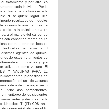
 al tratamiento y por otra, es
 tumor en cada individuo. Por lo
sta clínica de los tumores a la
ble si se quiere lograr una
tualmente resultados de modelos
a de algunos bio-marcadores de
a clínica a la quimioterapia en
as para el manejo del cáncer de
ntes con cáncer de mama no ha
icas contra diferentes tipos de
incluido el cáncer de mama. El
 distintos agentes de quimio-
gunos de estos tratamientos de
s altamente inmunogénica y que
on utilizadas como vacuna. El
DORES Y VACUNAS PARA EL
-marcadores pronósticos de
plementación del uso de vacunas
l marco de este macro-proyecto
ual tiene dos componentes.
monitoreo de los siguientes
e mama antes y después de la
de Linfocitos T (LT)-CD8 anti-
s de origen mieloide, con el fin