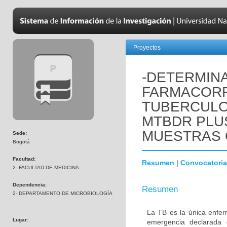
Proyectos
-DETERMIN
FARMACORR
TUBERCULO
MTBDR PLUS
MUESTRAS 
Sede:
Bogotá
Facultad:
Resumen
|
Convocatoria
2- FACULTAD DE MEDICINA
Dependencia:
Resumen
2- DEPARTAMENTO DE MICROBIOLOGÍA
La TB es la única enfe
Lugar:
emergencia declarada 