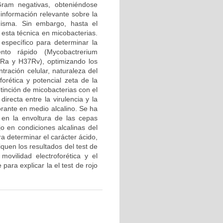
Gram negativas, obteniéndose
 información relevante sobre la
misma. Sin embargo, hasta el
esta técnica en micobacterias.
o específico para determinar la
ento rápido (Mycobactrerium
Ra y H37Rv), optimizando los
tración celular, naturaleza del
forética y potencial zeta de la
 tinción de micobacterias con el
directa entre la virulencia y la
orante en medio alcalino. Se ha
 en la envoltura de las cepas
jo en condiciones alcalinas del
ra determinar el carácter ácido,
iquen los resultados del test de
movilidad electroforética y el
para explicar la el test de rojo