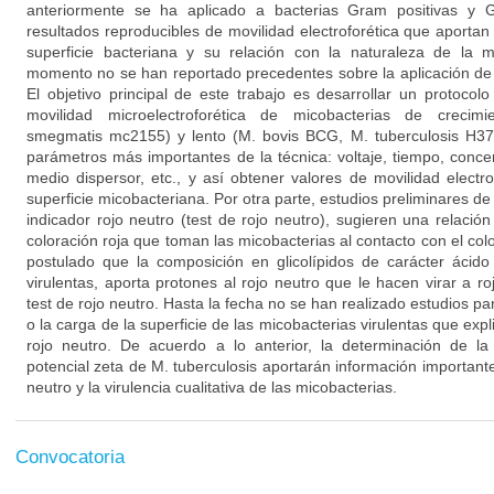
anteriormente se ha aplicado a bacterias Gram positivas y 
resultados reproducibles de movilidad electroforética que aportan
superficie bacteriana y su relación con la naturaleza de la 
momento no se han reportado precedentes sobre la aplicación de 
El objetivo principal de este trabajo es desarrollar un protocol
movilidad microelectroforética de micobacterias de crecimi
smegmatis mc2155) y lento (M. bovis BCG, M. tuberculosis H37
parámetros más importantes de la técnica: voltaje, tiempo, concen
medio dispersor, etc., y así obtener valores de movilidad electro
superficie micobacteriana. Por otra parte, estudios preliminares de
indicador rojo neutro (test de rojo neutro), sugieren una relación 
coloración roja que toman las micobacterias al contacto con el col
postulado que la composición en glicolípidos de carácter ácido
virulentas, aporta protones al rojo neutro que le hacen virar a ro
test de rojo neutro. Hasta la fecha no se han realizado estudios pa
o la carga de la superficie de las micobacterias virulentas que expl
rojo neutro. De acuerdo a lo anterior, la determinación de la 
potencial zeta de M. tuberculosis aportarán información importante 
neutro y la virulencia cualitativa de las micobacterias.
Convocatoria