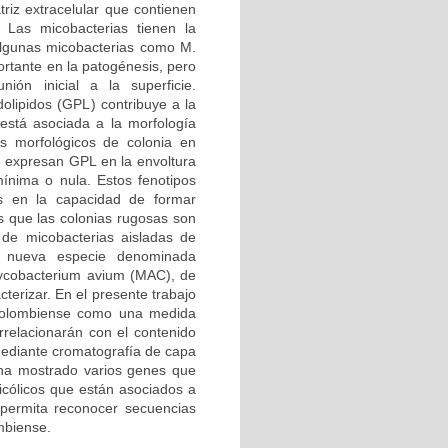
triz extracelular que contienen
. Las micobacterias tienen la
 algunas micobacterias como M.
rtante en la patogénesis, pero
ión inicial a la superficie.
olipidos (GPL) contribuye a la
stá asociada a la morfología
os morfológicos de colonia en
se expresan GPL en la envoltura
ínima o nula. Estos fenotipos
as en la capacidad de formar
as que las colonias rugosas son
 de micobacterias aisladas de
na nueva especie denominada
ycobacterium avium (MAC), de
terizar. En el presente trabajo
 colombiense como una medida
orrelacionarán con el contenido
mediante cromatografía de capa
 ha mostrado varios genes que
micólicos que están asociados a
 permita reconocer secuencias
mbiense.