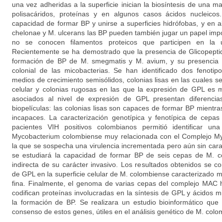
una vez adheridas a la superficie inician la biosíntesis de una ma
polisacáridos, proteínas y en algunos casos ácidos nucleicos
capacidad de formar BP y unirse a superficies hidrófobas, y en
chelonae y M. ulcerans las BP pueden también jugar un papel impo
no se conocen filamentos proteicos que participen en la un
Recientemente se ha demostrado que la presencia de Glicopeptid
formación de BP de M. smegmatis y M. avium, y su presencia e
colonial de las micobacterias. Se han identificado dos fenotip
medios de crecimiento semisólidos, colonias lisas en las cuales 
celular y colonias rugosas en las que la expresión de GPL es m
asociados al nivel de expresión de GPL presentan diferenci
biopelículas: las colonias lisas son capaces de formar BP mientr
incapaces. La caracterización genotípica y fenotípica de cepas
pacientes VIH positivos colombianos permitió identificar u
Mycobacterium colombiense muy relacionada con el Complejo M
la que se sospecha una virulencia incrementada pero aún sin carac
se estudiará la capacidad de formar BP de seis cepas de M.
indirecta de su carácter invasivo. Los resultados obtenidos se c
de GPL en la superficie celular de M. colombiense caracterizado 
fina. Finalmente, el genoma de varias cepas del complejo MAC
codifican proteínas involucradas en la síntesis de GPL y ácidos 
la formación de BP. Se realizara un estudio bioinformático que
consenso de estos genes, útiles en el análisis genético de M. colo