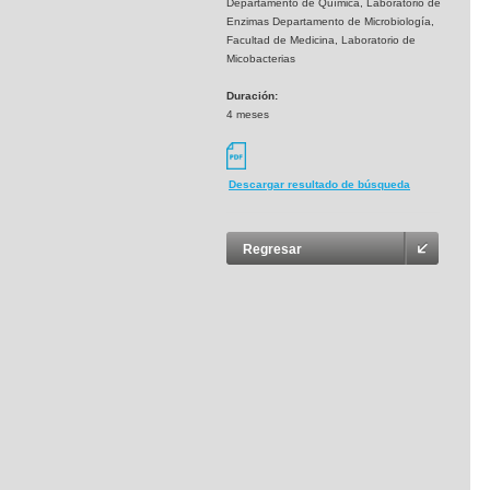
Departamento de Química, Laboratorio de
Enzimas Departamento de Microbiología,
Facultad de Medicina, Laboratorio de
Micobacterias
Duración:
4 meses
Descargar resultado de búsqueda
Regresar