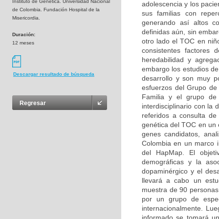
Instituto de Genética. Universidad Nacional
adolescencia y los pacie
de Colombia. Fundación Hospital de la
sus familias con reperc
Misericordia.
generando así altos co
definidas aún, sin embar
Duración:
otro lado el TOC en niñ
12 meses
consistentes factores d
heredabilidad y agregac
embargo los estudios de 
Descargar resultado de búsqueda
desarrollo y son muy p
esfuerzos del Grupo de 
Familia y el grupo de 
Regresar
interdisciplinario con la
referidos a consulta de 
genética del TOC en un c
genes candidatos, anal
Colombia en un marco ini
del HapMap. El objetiv
demográficas y la asoc
dopaminérgico y el desa
llevará a cabo un estu
muestra de 90 personas (
por un grupo de especi
internacionalmente. Lue
informado se tomará un