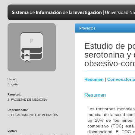
Proyectos
Estudio de p
serotonina y 
obsesivo-com
Resumen
|
Convocatoria
Sede:
Bogotá
Resumen
Facultad:
2- FACULTAD DE MEDICINA
Los trastornos mentales
Dependencia:
mundial de la salud com
2- DEPARTAMENTO DE PEDIATRÍA
un 20% de los niños y
compulsivo (TOC) está 
Lugar:
discapacidad. El TOC 