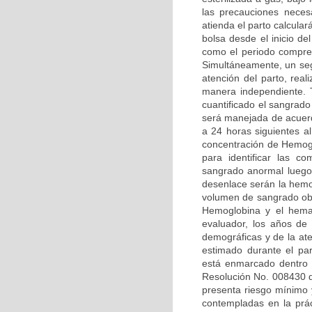
las precauciones necesa
atienda el parto calcular
bolsa desde el inicio de
como el periodo compren
Simultáneamente, un seg
atención del parto, rea
manera independiente. T
cuantificado el sangrado
será manejada de acuerdo
a 24 horas siguientes al
concentración de Hemoglo
para identificar las c
sangrado anormal luego 
desenlace serán la hemor
volumen de sangrado obje
Hemoglobina y el hemat
evaluador, los años de 
demográficas y de la at
estimado durante el par
está enmarcado dentro d
Resolución No. 008430 d
presenta riesgo mínimo 
contempladas en la prác