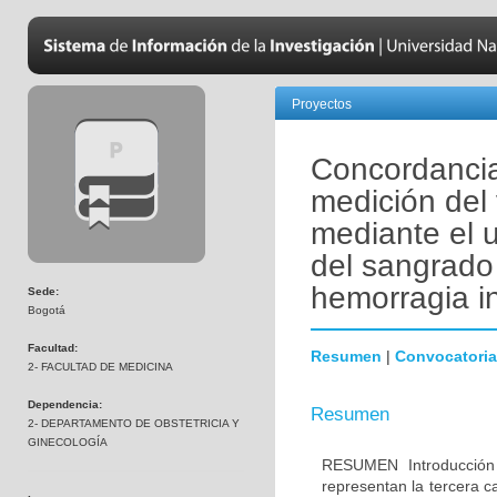
Proyectos
Concordancia 
medición del
mediante el 
del sangrado 
hemorragia in
Sede:
Bogotá
Facultad:
Resumen
|
Convocatoria
2- FACULTAD DE MEDICINA
Dependencia:
Resumen
2- DEPARTAMENTO DE OBSTETRICIA Y
GINECOLOGÍA
RESUMEN Introducción 
representan la tercera c