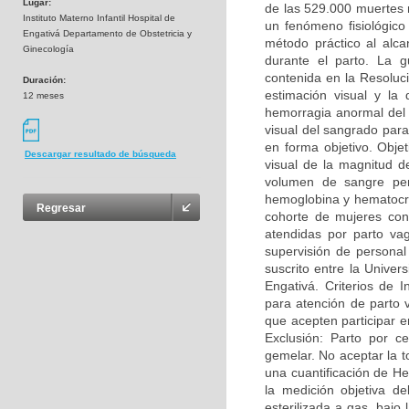
Lugar:
de las 529.000 muertes 
Instituto Materno Infantil Hospital de
un fenómeno fisiológico
Engativá Departamento de Obstetricia y
método práctico al alc
Ginecología
durante el parto. La 
contenida en la Resoluc
Duración:
estimación visual y la 
12 meses
hemorragia anormal del 
visual del sangrado par
en forma objetivo. Objet
Descargar resultado de búsqueda
visual de la magnitud d
volumen de sangre per
hemoglobina y hematocri
Regresar
cohorte de mujeres con 
atendidas por parto vag
supervisión de personal 
suscrito entre la Univer
Engativá. Criterios de 
para atención de parto 
que acepten participar e
Exclusión: Parto por ce
gemelar. No aceptar la t
una cuantificación de He
la medición objetiva d
esterilizada a gas, bajo