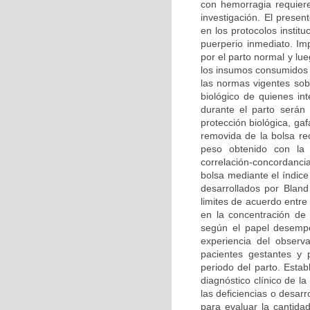
con hemorragia requie
investigación. El prese
en los protocolos institu
puerperio inmediato. Im
por el parto normal y lu
los insumos consumidos 
las normas vigentes sobr
biológico de quienes in
durante el parto serán
protección biológica, g
removida de la bolsa rec
peso obtenido con la 
correlación-concordanci
bolsa mediante el índice
desarrollados por Blan
limites de acuerdo entre
en la concentración de 
según el papel desempe
experiencia del observ
pacientes gestantes y 
periodo del parto. Estab
diagnóstico clínico de 
las deficiencias o desarr
para evaluar la cantid