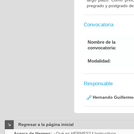
largo plazo. Como princ
pregrado y postgrado de
Convocatoria
Nombre de la
convocatoria:
Modalidad:
Responsable
Hernando Guillermo 
Regresar a la página inicial
Acerca de Hermes:
¿Qué es HERMES?
|
Instructivos