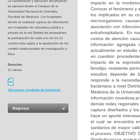
La coordinaciòn y ejecución del proyecto
impacto en la morbimo
se ejercera desde el Campus de la
Conocer el fenómeno y s
Universidad Nacional de Colombia,
los implicados en su co
Facultad de Medicina. Los hospitales
microorganismo causan
donde se realizará captura de información
asociación con infeccion
son hospitales de naturaleza pública y
extrahospitalario. En n
privada de la red Distrital de prestadores,
costos de atención causa
la participación de cada uno de los 21
centros esta sujeta a la aprobación de los
información agregada d
comités institucionales de investigación y
actualmente un estudio 
ética
en cuestión procedente
impacto de la expresió
Duración:
fenotipo resistente perm
12 meses
estudios depende de l
responde a la necesidad
bacteriana a nivel Distr
Descargar resultado de búsqueda
Medicina de la Universi
información novedosa pro
demás redes regionales d
Regresar
captura diseñados y los 
hace un aporte interesan
el cual se encuentra en
sanitarios de mayor cali
el proceso. OBJETIVO: D
Staphylococcus aureus re