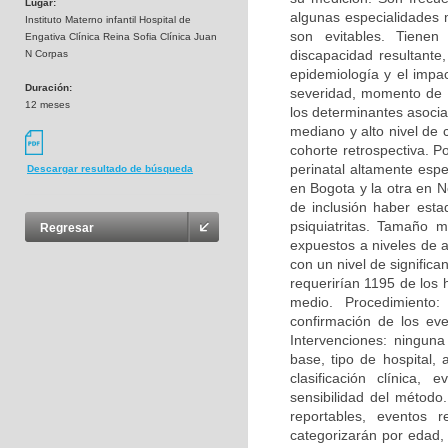
Lugar:
algunas especialidades 
Instituto Materno infantil Hospital de
son evitables. Tienen 
Engativa Clínica Reina Sofia Clínica Juan
discapacidad resultante
N Corpas
epidemiología y el impac
Duración:
severidad, momento de p
12 meses
los determinantes asocia
mediano y alto nivel de
cohorte retrospectiva. P
perinatal altamente espe
Descargar resultado de búsqueda
en Bogota y la otra en 
de inclusión haber esta
psiquiatritas. Tamaño 
Regresar
expuestos a niveles de a
con un nivel de signific
requerirían 1195 de los h
medio. Procedimiento:
confirmación de los eve
Intervenciones: ninguna
base, tipo de hospital,
clasificación clínica, 
sensibilidad del método
reportables, eventos r
categorizarán por edad, 