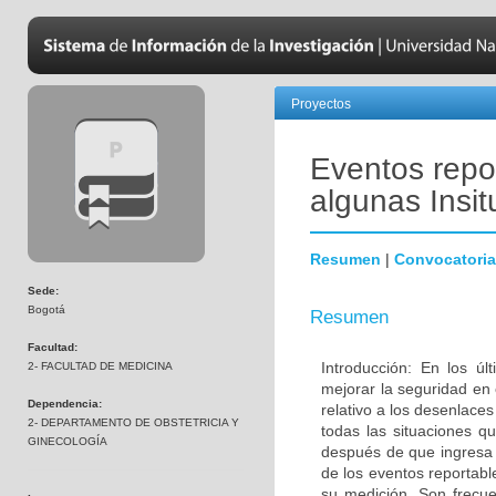
Proyectos
Eventos repor
algunas Insi
Resumen
|
Convocatoria
Sede:
Bogotá
Resumen
Facultad:
Introducción: En los úl
2- FACULTAD DE MEDICINA
mejorar la seguridad en 
Dependencia:
relativo a los desenlac
2- DEPARTAMENTO DE OBSTETRICIA Y
todas las situaciones q
GINECOLOGÍA
después de que ingresa a
de los eventos reportabl
su medición. Son frecu