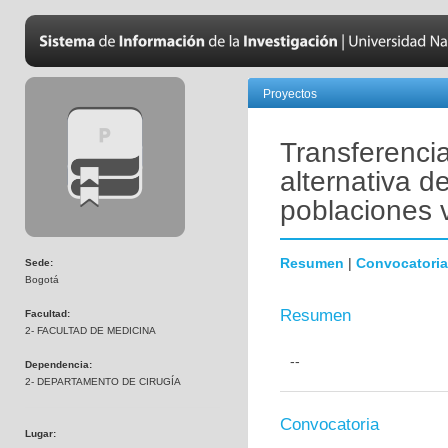
Proyectos
Transferenci
alternativa d
poblaciones 
Resumen
|
Convocatoria
Sede:
Bogotá
Resumen
Facultad:
2- FACULTAD DE MEDICINA
--
Dependencia:
2- DEPARTAMENTO DE CIRUGÍA
Convocatoria
Lugar: