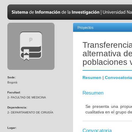
Proyectos
Transferenci
alternativa d
poblaciones v
Resumen
|
Convocatoria
Sede:
Bogotá
Resumen
Facultad:
2- FACULTAD DE MEDICINA
Se presenta una propue
Dependencia:
cualitativa en el grupo d
2- DEPARTAMENTO DE CIRUGÍA
Lugar:
Convocatoria