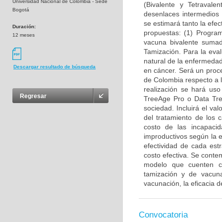
Universidad Nacional de Colombia - Sede
(Bivalente y Tetravale
Bogotá
desenlaces intermedios c
se estimará tanto la efec
Duración:
propuestas: (1) Progra
12 meses
vacuna bivalente suma
Tamización. Para la eval
natural de la enfermedad
Descargar resultado de búsqueda
en cáncer. Será un proc
de Colombia respecto a l
realización se hará uso
Regresar
TreeAge Pro o Data Tree
sociedad. Incluirá el va
del tratamiento de los
costo de las incapacid
improductivos según la 
efectividad de cada est
costo efectiva. Se conte
modelo que cuenten co
tamización y de vacun
vacunación, la eficacia 
Convocatoria