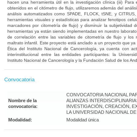
hacen una herramienta útil en la investigación clínica (iii) Par
obtenidos en el citómetro de flujo, utilizaremos además del anál
análisis automatizados como SPADE, FLOCK, tSNE, y CITRUS, 
herramientas visuales y estadísticas para analizar fenotipos cel
marcadores por citometría de flujo) y disminuir la subjetividad d
herramientas ya están siendo implementadas en nuestro laboratori
de correlación entre las variables de citometría de flujo y los 
maltrato infantil. Este proyecto está anclado a un proyecto que y
Ética del Instituto Nacional de Cancerología, ya cuenta con ac
interinstitucional entre las entidades participantes: la Univer
Instituto Nacional de Cancerología y la Fundación Salud de los An
Convocatoria
CONVOCATORIA NACIONAL PA
Nombre de la
ALIANZAS INTERDISCIPLINARI
convocatoria:
INVESTIGACIÓN, CREACIÓN, 
LA UNIVERSIDAD NACIONAL DE 
Modalidad:
Modalidad única