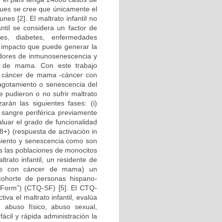
 pues se cree que únicamente el
s [2]. El maltrato infantil no
antil se considera un factor de
es, diabetes, enfermedades
l impacto que puede generar la
cadores de inmunosenescencia y
r de mama. Con este trabajo
on cáncer de mama -cáncer con
 agotamiento o senescencia del
 pudieron o no sufrir maltrato
zarán las siguientes fases: (i)
sangre periférica previamente
luar el grado de funcionalidad
8+) (respuesta de activación in
amiento y senescencia como son
 las poblaciones de monocitos
trato infantil, un residente de
entes con cáncer de mama) un
cohorte de personas hispano-
 Form”) (CTQ-SF) [5]. El CTQ-
va el maltrato infantil, evalúa
, abuso físico, abuso sexual,
ácil y rápida administración la