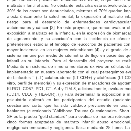
maltrato infantil al año. No obstante, esta cifra esta subvalorada,
30% de los casos son denunciados, mientras el 70% quedan impune
afecta únicamente la salud mental; la exposición al maltrato inf
riesgo para el desarrollo de enfermedades cardiovascular
autoinmunes y cáncer [3]. En este proyecto, queremos evaluar e
exposición a maltrato en la infancia, en la expresión de biomar
de agotamiento, y su asociación con la incidencia de cánce
pretendemos estudiar el fenotipo de leucocitos de pacientes c
mayor incidencia en las mujeres colombianas [4]- y el grado de
sistema inmune por medio de citometría de flujo en pacientes que
infantil en su infancia. Para el desarrollo del proyecto se reali
Mediante un sistema de inmuno-monitoreo ex-vivo en células de 
implementado en nuestro laboratorio con el cual perseguimos eva
de Linfocitos T (LT) colaboradores (LT CD4+) y citotóxicos (LT CD
vitro, perfil de memoria) y su expresión de marcadores de agot
KLRG1, CD57, PD1, CTLA-4 y TIM-3, adicionalmente, evaluaremos
(CD14, CD16, y HLA-DR), (ii) Para determinar la exposición a mal
psiquiatría aplicará en las participantes del estudio (paci
cuestionario corto, que ha sido validado previamente en una 
hablantes (cuestionario “Childhood Trauma Questionnaire- Short
SF es la prueba “gold standard” para evaluar de manera retrospecti
cinco formas aceptadas de maltrato infantil: abuso emocional
negligencia emocional y negligencia física mediante 28 ítems. La f