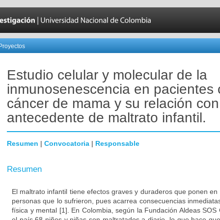
Proyectos
Estudio celular y molecular de la
inmunosenescencia en pacientes 
cáncer de mama y su relación con
antecedente de maltrato infantil.
Resumen
|
Convocatoria
|
Responsable
Resumen
El maltrato infantil tiene efectos graves y duraderos que ponen en 
personas que lo sufrieron, pues acarrea consecuencias inmediata
física y mental [1]. En Colombia, según la Fundación Aldeas SOS
el país 68 niños y niñas son maltratados a diario, lo que hace q