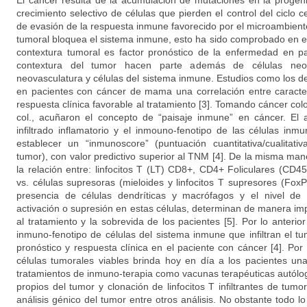
El cáncer resulta de la acumulación de mutaciones en la progeni
crecimiento selectivo de células que pierden el control del ciclo
de evasión de la respuesta inmune favorecido por el microambient
tumoral bloquea el sistema inmune, esto ha sido comprobado en 
contextura tumoral es factor pronóstico de la enfermedad en pa
contextura del tumor hacen parte además de células neopl
neovasculatura y células del sistema inmune. Estudios como los d
en pacientes con cáncer de mama una correlación entre caracterís
respuesta clínica favorable al tratamiento [3]. Tomando cáncer co
col., acuñaron el concepto de “paisaje inmune” en cáncer. El a
infiltrado inflamatorio y el inmouno-fenotipo de las células inm
establecer un “inmunoscore” (puntuación cuantitativa/cualitati
tumor), con valor predictivo superior al TNM [4]. De la misma ma
la relación entre: linfocitos T (LT) CD8+, CD4+ Foliculares (CD
vs. células supresoras (mieloides y linfocitos T supresores (Fox
presencia de células dendríticas y macrófagos y el nivel d
activación o supresión en estas células, determinan de manera im
al tratamiento y la sobrevida de los pacientes [5]. Por lo anterior 
inmuno-fenotipo de células del sistema inmune que infiltran el t
pronóstico y respuesta clínica en el paciente con cáncer [4]. Por o
células tumorales viables brinda hoy en día a los pacientes un
tratamientos de inmuno-terapia como vacunas terapéuticas autólog
propios del tumor y clonación de linfocitos T infiltrantes de tumo
análisis génico del tumor entre otros análisis. No obstante todo lo