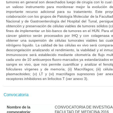
tumores en general son desechados luego de cirugía con lo cual s
un valioso instrumento para monitorear mejor la evolución 
importante recurso adicional para su tratamiento. Este pro
colaboración con los grupos de Patología Molecular de la Faculta
Nacional y de Gastroenterología del Hospital del Tunal, persigu
obtención y preservación de células viables de tumores sólidos (c
fines de implementar un bio-banco de tumores en el HUN. Para e
cáncer gástrico serán procesados por IHQ y con colagenasa en
obtener una suspensión de células tumorales viables las cual
nitrógeno líquido. La calidad de las células ex vivo será compar
descongelación analizando el rendimiento, la viabilidad y el inmuos
immunoscore será establecido mediante citometría de flujo mul
cada uno de 10 anticuerpos fluoro-marcados ya estandarizados en
sangre ex vivo, que nos permite cuantificar y analizar el feno
foliculares vírgenes y de memoria; (ii) Macrófagos; (iii) célula
plasmacitoides; (v) LT y (vi) macrófagos supresores (ver ane
receptores inhibidores en linfocitos T (ver anexo 3).
Convocatoria
Nombre de la
CONVOCATORIA DE INVESTIGA
convocatoria:
FACULTAD DE MEDICINA 2016