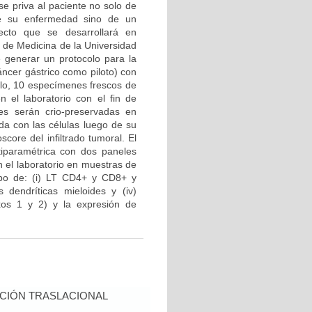
e priva al paciente no solo de
de su enfermedad sino de un
yecto que se desarrollará en
d de Medicina de la Universidad
e generar un protocolo para la
áncer gástrico como piloto) con
llo, 10 especímenes frescos de
 el laboratorio con el fin de
es serán crio-preservadas en
ada con las células luego de su
core del infiltrado tumoral. El
tiparamétrica con dos paneles
 el laboratorio en muestras de
tipo de: (i) LT CD4+ y CD8+ y
s dendríticas mieloides y (iv)
xos 1 y 2) y la expresión de
CIÓN TRASLACIONAL