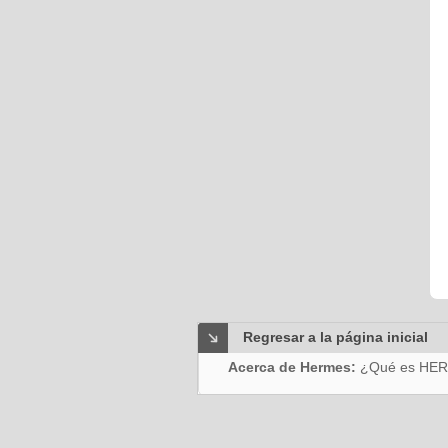
Regresar a la página inicial
Acerca de Hermes:
¿Qué es HE