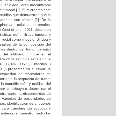
e de la célula que favorece el
 celular y adquieren mecanismos
e tumoral [1]. El microambiente
estudios que demuestran que la
cientes con cáncer [2]. De la
ásicas, células estromales,
e West et al en 2011, describen
ticas del infiltrado tumoral y
lo-rectal como modelo, Bindea y
nálisis de la composición del
unes dentro del tumor permitió
va del infiltrado inmune en el
nera otros estudios señalan que
45RO+), NK CD57+, Linfocitos B
P3+)) presentes en el tumor; la
e expresión de marcadores de
portante la respuesta del tumor
la cuantificación y análisis del
umor contribuye a determinar el
tra parte, la disponibilidad de
a variedad de posibilidades de
as; identificación de antígenos
r para transferencia adoptiva y
 anterior, en nuestro medio los