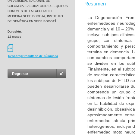
UNIVERSIDAD NACIONAL DE
Resumen
COLOMBIA. LABORATORIO DE EQUIPOS
COMUNES DE LA FACULTAD DE
MEDICINA SEDE BOGOTA, INSTITUTO
La Degeneración Fron
DE GENÉTICA EN SEDE BOGOTÀ.
enfermedades neurodeg
demencia y el 10 – 20% 
Duración:
incluye subtipos clínic
12 meses
grupo, con síntomas 
comportamiento y perso
termina en demencia. L
Descargar resultado de búsqueda
con cambios comportame
se dividen en los sub
Finalmente, en el subt
Regresar
de asocian característi
los subtipos de FTLD s
pueden desarrollarse d
comprende un grupo de
síntomas de lesión fron
en la habilidad de exp
desinhibición, obsesivid
aproximadamente entr
enfermedad afecta pri
heterogéneos, incluyend
enfermedad moto neurona