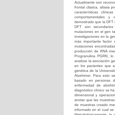
Actualmente son reconoc
frontal clásica, afasia
características clíni
comportamentales y co
demostrado que la DFT o
DFT son secundarios
mutaciones en el gen t
investigaciones en la g
más importante factor
mutaciones encontradas
producción de RNA mens
Progranulina PGRN, lo 
analizar la asociación 
en los pacientes que as
genética de la Univers
Alzehimer. Para esto se
basado en personas dia
enfermedad de alzehi
diagnóstico clínico se h
dimensional y operacion
anotar que las muestras
de muestras creado medi
informado en el cual se 
Metodológicamente, la d