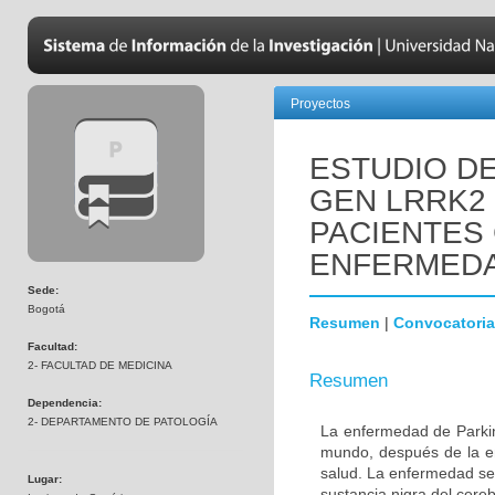
Proyectos
ESTUDIO DE
GEN LRRK2
PACIENTES
ENFERMEDA
Sede:
Bogotá
Resumen
|
Convocatoria
Facultad:
2- FACULTAD DE MEDICINA
Resumen
Dependencia:
2- DEPARTAMENTO DE PATOLOGÍA
La enfermedad de Parki
mundo, después de la e
salud. La enfermedad se
Lugar:
sustancia nigra del cere