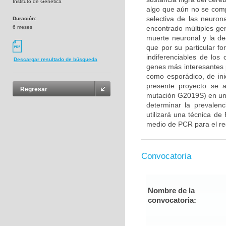
Instituto de Genética
algo que aún no se com
selectiva de las neuron
Duración:
6 meses
encontrado múltiples gen
muerte neuronal y la d
que por su particular f
indiferenciables de lo
Descargar resultado de búsqueda
genes más interesantes 
como esporádico, de ini
presente proyecto se 
Regresar
mutación G2019S) en un
determinar la prevalenc
utilizará una técnica de
medio de PCR para el rec
Convocatoria
Nombre de la
convocatoria: