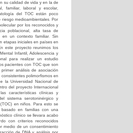
n su calidad de vida y en la de
 familiar, laboral y escolar,
patología del TOC están poco
de riesgo medioambientales. Por
olecular por los reconocidos y
ncia poblacional, alta tasa de
o en un contexto familiar. Sin
n etapas iniciales en países en
En este proyecto reunimos los
ental Infantil, Adolescencia y
nal para realizar un estudio
de los pacientes con TOC que son
l primer análisis de asociación
y consistentes polimorfismos en
e la Universidad Nacional de
ntro del proyecto Internacional
s características clínicas y
el sistema serotoninérgico y
o (TOC) en niños. Para esto se
a basado en familias con una
óstico clínico se llevara acabo
rdo con criterios reconocidos
por medio de un consentimiento
racción de DNA y análisis por