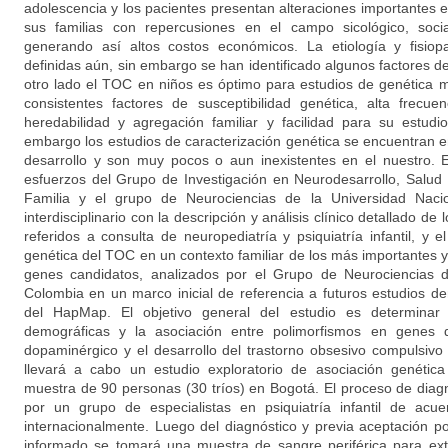
adolescencia y los pacientes presentan alteraciones importantes e
sus familias con repercusiones en el campo sicológico, social,
generando así altos costos económicos. La etiología y fisio
definidas aún, sin embargo se han identificado algunos factores 
otro lado el TOC en niños es óptimo para estudios de genética m
consistentes factores de susceptibilidad genética, alta frecue
heredabilidad y agregación familiar y facilidad para su estudi
embargo los estudios de caracterización genética se encuentran e
desarrollo y son muy pocos o aun inexistentes en el nuestro. 
esfuerzos del Grupo de Investigación en Neurodesarrollo, Salud M
Familia y el grupo de Neurociencias de la Universidad Nacio
interdisciplinario con la descripción y análisis clínico detallado 
referidos a consulta de neuropediatría y psiquiatría infantil, y e
genética del TOC en un contexto familiar de los más importantes 
genes candidatos, analizados por el Grupo de Neurociencias d
Colombia en un marco inicial de referencia a futuros estudios de
del HapMap. El objetivo general del estudio es determinar la
demográficas y la asociación entre polimorfismos en genes d
dopaminérgico y el desarrollo del trastorno obsesivo compulsiv
llevará a cabo un estudio exploratorio de asociación genétic
muestra de 90 personas (30 tríos) en Bogotá. El proceso de diagn
por un grupo de especialistas en psiquiatría infantil de acue
internacionalmente. Luego del diagnóstico y previa aceptación 
informado se tomará una muestra de sangre periférica para ext