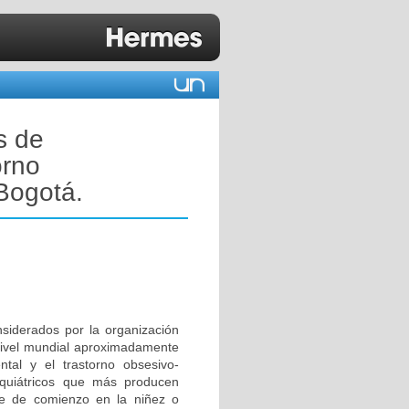
s de
orno
Bogotá.
nsiderados por la organización
 nivel mundial aproximadamente
tal y el trastorno obsesivo-
iquiátricos que más producen
e de comienzo en la niñez o