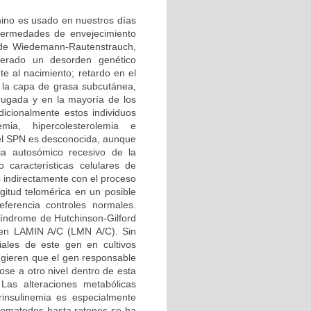
rmino es usado en nuestros días
nfermedades de envejecimiento
 de Wiedemann-Rautenstrauch,
erado un desorden genético
e al nacimiento; retardo en el
e la capa de grasa subcutánea,
rugada y en la mayoría de los
icionalmente estos individuos
emia, hipercolesterolemia e
del SPN es desconocida, aunque
ia autosómico recesivo de la
 características celulares de
s indirectamente con el proceso
gitud telomérica en un posible
erencia controles normales.
 síndrome de Hutchinson-Gilford
 gen LAMIN A/C (LMN A/C). Sin
ales de este gen en cultivos
ugieren que el gen responsable
ose a otro nivel dentro de esta
Las alteraciones metabólicas
rinsulinemia es especialmente
nematodos hasta ratones se ha