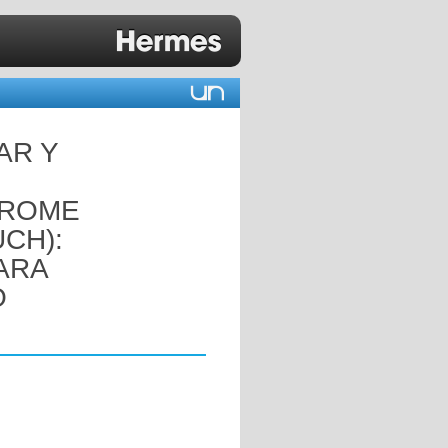
AR Y
DROME
CH):
ARA
O