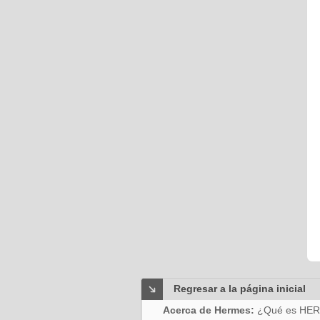
Regresar a la página inicial
Acerca de Hermes:
¿Qué es HE