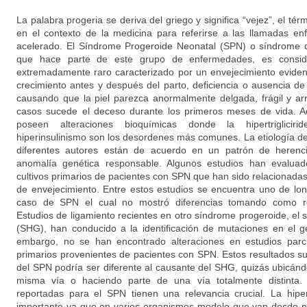
La palabra progeria se deriva del griego y significa “vejez”, el té
en el contexto de la medicina para referirse a las llamadas e
acelerado. El Síndrome Progeroide Neonatal (SPN) o síndrome
que hace parte de este grupo de enfermedades, es consid
extremadamente raro caracterizado por un envejecimiento evident
crecimiento antes y después del parto, deficiencia o ausencia d
causando que la piel parezca anormalmente delgada, frágil y ar
casos sucede el deceso durante los primeros meses de vida. Ad
poseen alteraciones bioquímicas donde la hipertriglicirid
hiperinsulinismo son los desordenes más comunes. La etiología 
diferentes autores están de acuerdo en un patrón de herenc
anomalía genética responsable. Algunos estudios han evaluado
cultivos primarios de pacientes con SPN que han sido relacionada
de envejecimiento. Entre estos estudios se encuentra uno de lon
caso de SPN el cual no mostró diferencias tomando como ref
Estudios de ligamiento recientes en otro síndrome progeroide, el
(SHG), han conducido a la identificación de mutaciones en el
embargo, no se han encontrado alteraciones en estudios parci
primarios provenientes de pacientes con SPN. Estos resultados s
del SPN podría ser diferente al causante del SHG, quizás ubicánd
misma vía o haciendo parte de una vía totalmente distinta. 
reportadas para el SPN tienen una relevancia crucial. La hipe
importante ya que en varios organismos modelo que van desde 