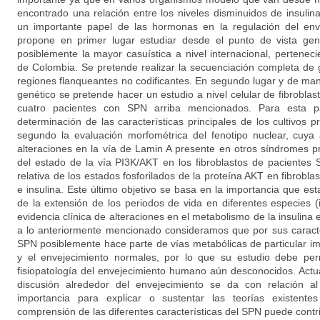
encontrado una relación entre los niveles disminuidos de insulin
un importante papel de las hormonas en la regulación del env
propone en primer lugar estudiar desde el punto de vista gen
posiblemente la mayor casuística a nivel internacional, pertenec
de Colombia. Se pretende realizar la secuenciación completa de
regiones flanqueantes no codificantes. En segundo lugar y de man
genético se pretende hacer un estudio a nivel celular de fibroblas
cuatro pacientes con SPN arriba mencionados. Para esta p
determinación de las características principales de los cultivos 
segundo la evaluación morfométrica del fenotipo nuclear, cuya 
alteraciones en la vía de Lamin A presente en otros síndromes pr
del estado de la vía PI3K/AKT en los fibroblastos de pacientes
relativa de los estados fosforilados de la proteína AKT en fibrob
e insulina. Este último objetivo se basa en la importancia que est
de la extensión de los periodos de vida en diferentes especies 
evidencia clínica de alteraciones en el metabolismo de la insulina
a lo anteriormente mencionado consideramos que por sus caracter
SPN posiblemente hace parte de vías metabólicas de particular im
y el envejecimiento normales, por lo que su estudio debe per
fisiopatología del envejecimiento humano aún desconocidos. Actu
discusión alrededor del envejecimiento se da con relación 
importancia para explicar o sustentar las teorías existent
comprensión de las diferentes características del SPN puede contri