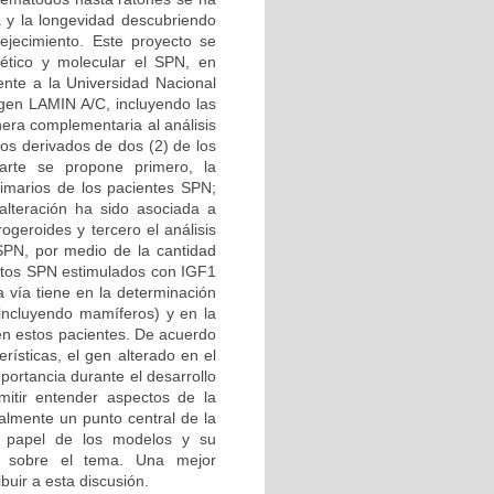
a y la longevidad descubriendo
ejecimiento. Este proyecto se
ético y molecular el SPN, en
iente a la Universidad Nacional
 gen LAMIN A/C, incluyendo las
era complementaria al análisis
tos derivados de dos (2) de los
arte se propone primero, la
primarios de los pacientes SPN;
alteración ha sido asociada a
ogeroides y tercero el análisis
 SPN, por medio de la cantidad
lastos SPN estimulados con IGF1
a vía tiene en la determinación
(incluyendo mamíferos) y en la
 en estos pacientes. De acuerdo
ísticas, el gen alterado en el
portancia durante el desarrollo
mitir entender aspectos de la
almente un punto central de la
al papel de los modelos y su
es sobre el tema. Una mejor
buir a esta discusión.