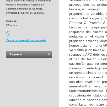
Trombosis es una obstru
Departamento de Patología, Facultad de
provoca que los tejidos
Medicina, Universidad Nacional de
hipoxia, isquemia y/o m
Colombia e Instituto de Genética,
Universidad Nacional de Colombia.
proporciones variables
como glóbulos rojos y bl
Duración:
Proteína C, Proteína S
12 meses
factores de riesgo par
respuesta del plasma a
mutación en el Factor 
propiedad anticoagulante
Descargar resultado de búsqueda
hemostasia normal la APC
Va y VIIIa (Bertina et al
respuesta APC débil es 
Regresar
el gen del factor V Le
sustitución guanina-ad
correspondiente Arginina
un cambio simple en pos
un cambio de bases Guan
con altos niveles de pr
general y 8 en persona
Metilentetrahidrofolat
circulatoria de folato,
Muchas mutaciones han 
como factor de riesgo p