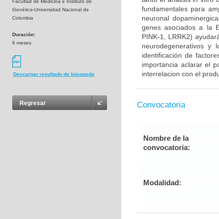
Facultad de Medicina e Instituto de
fundamentales para ampl
Genética-Universidad Nacional de
neuronal dopaminergica 
Colombia
genes asociados a la E
Duración:
PINK-1, LRRK2) ayudará
6 meses
neurodegenerativos y l
identificación de factor
importancia aclarar el p
interrelacion con el prod
Descargar resultado de búsqueda
Regresar
Convocatoria
Nombre de la
convocatoria:
Modalidad: