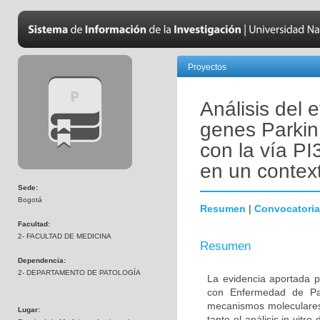
Proyectos
Análisis del 
genes Parkin
con la vía PI
en un contex
Sede:
Bogotá
Resumen
|
Convocatoria
Facultad:
2- FACULTAD DE MEDICINA
Resumen
Dependencia:
2- DEPARTAMENTO DE PATOLOGÍA
La evidencia aportada p
con Enfermedad de Par
mecanismos moleculares 
Lugar:
tanto el análisis in vitr