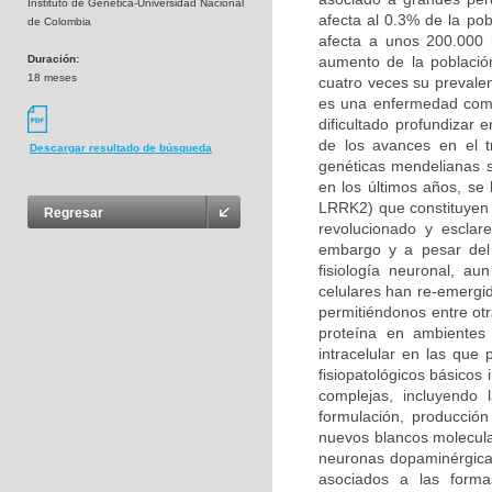
Instituto de Genética-Universidad Nacional
afecta al 0.3% de la po
de Colombia
afecta a unos 200.000 
Duración:
aumento de la població
18 meses
cuatro veces su prevalen
es una enfermedad compl
dificultado profundizar
de los avances en el t
Descargar resultado de búsqueda
genéticas mendelianas s
en los últimos años, se
LRRK2) que constituyen 
Regresar
revolucionado y esclar
embargo y a pesar del 
fisiología neuronal, a
celulares han re-emergi
permitiéndonos entre otr
proteína en ambientes 
intracelular en las qu
fisiopatológicos básicos
complejas, incluyendo
formulación, producción
nuevos blancos molecula
neuronas dopaminérgicas
asociados a las forma