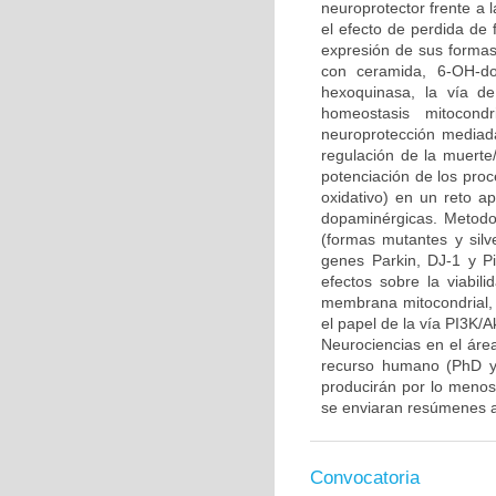
neuroprotector frente a
el efecto de perdida de 
expresión de sus formas 
con ceramida, 6-OH-do
hexoquinasa, la vía d
homeostasis mitocond
neuroprotección mediada
regulación de la muerte/
potenciación de los proce
oxidativo) en un reto 
dopaminérgicas. Metodo
(formas mutantes y sil
genes Parkin, DJ-1 y P
efectos sobre la viabili
membrana mitocondrial, l
el papel de la vía PI3K/A
Neurociencias en el áre
recurso humano (PhD y/
producirán por lo menos 
se enviaran resúmenes a
Convocatoria