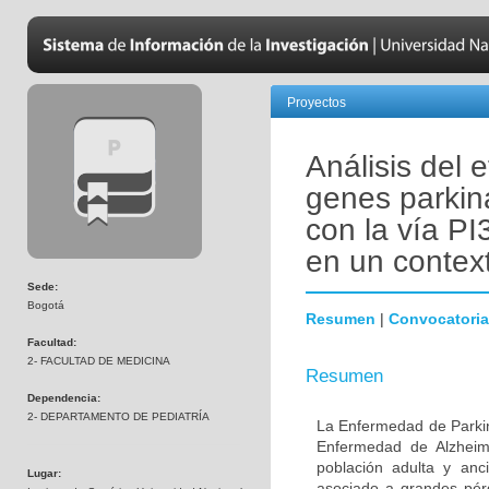
Proyectos
Análisis del 
genes parkin
con la vía PI
en un contex
Sede:
Bogotá
Resumen
|
Convocatoria
Facultad:
2- FACULTAD DE MEDICINA
Resumen
Dependencia:
2- DEPARTAMENTO DE PEDIATRÍA
La Enfermedad de Parki
Enfermedad de Alzheime
población adulta y anc
Lugar:
asociado a grandes pér