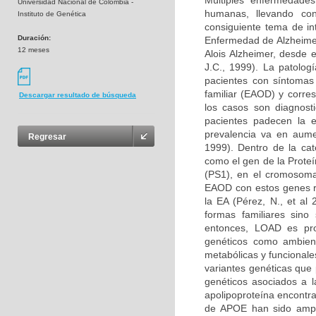
Múltiples enfermedades
Universidad Nacional de Colombia -
humanas, llevando co
Instituto de Genética
consiguiente tema de in
Duración:
Enfermedad de Alzheimer
12 meses
Alois Alzheimer, desde 
J.C., 1999). La patolog
pacientes con síntomas
familiar (EAOD) y corr
Descargar resultado de búsqueda
los casos son diagnost
pacientes padecen la 
prevalencia va en aume
Regresar
1999). Dentro de la ca
como el gen de la Prote
(PS1), en el cromosoma
EAOD con estos genes re
la EA (Pérez, N., et al
formas familiares sino
entonces, LOAD es pro
genéticos como ambien
metabólicas y funcionale
variantes genéticas que 
genéticos asociados a l
apolipoproteína encontr
de APOE han sido ampl