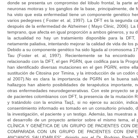
donde se presenta un compromiso del lóbulo frontal, la parte ant
neuronas motoras y los ganglios de la base, principalmente, de 
ha visto que esta enfermedad tiene un componente genético her
varios pedegrees ( Foster et. al, 1997). La DFT es la segunda
después de la enfermedad de Alzheimer ( Mayo Clinic, 2006). La
temprano, que afecta en igual proporción a ambos géneros, y su 
la actualidad no hay un tratamiento disponible para la DFT, 
netamente paliativa, intentando mejorar la calidad de vida de los p
Debido a su componente genético ha sido ligada al cromosoma 17,
Tau (Foster et. al, 1997). Recientemente se ha encontrad
relacionado con la DFT, el gen PGRN, que codifica para la Progra
han identificado diversas mutaciones en el gen PGRN, entre el
sustitución de Citosina por Timina, y la introducción de un codón
al 2007).No es clara la importancia de PGRN en la buena salu
hallazgos han abierto posibilidades de terapéutica importante, 
otras enfermedades neurodegenerativas. Con este proyecto se p
de pacientes colombianos con DFT, la presencia de la mutación R
y tratándolo con la enzima Taq1, si no ejerce su acción, indic
consentimiento informado es tomado en un consultorio privado, d
la investigación, el paciente y un testigo. Además, las muestras 
el desarrollo de un proyecto anterior sobre el mismo tema, 
CLÍNICA Y GENÉTICA DE UN GRUPO DE PACIENTES CON 
COMPARADA CON UN GRUPO DE PACIENTES CON ENFE
ANCIANOS SALUDABLES”, dirigido por el Dr. Rodrigo Pardo Tu