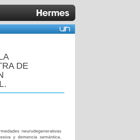
LA
TRA DE
N
L.
rmedades neurodegenerativas
resiva y demencia semántica,