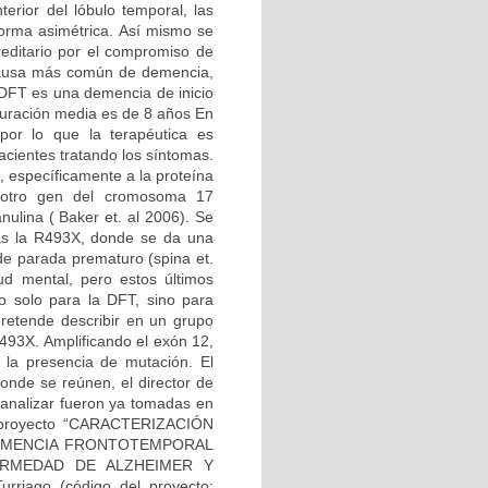
erior del lóbulo temporal, las
forma asimétrica. Así mismo se
editario por el compromiso de
 causa más común de demencia,
 DFT es una demencia de inicio
duración media es de 8 años En
por lo que la terapéutica es
acientes tratando los síntomas.
 específicamente a la proteína
o otro gen del cromosoma 17
nulina ( Baker et. al 2006). Se
las la R493X, donde se da una
 de parada prematuro (spina et.
d mental, pero estos últimos
no solo para la DFT, sino para
retende describir en un grupo
493X. Amplificando el exón 12,
a la presencia de mutación. El
onde se reúnen, el director de
a analizar fueron ya tomadas en
el proyecto “CARACTERIZACIÓN
DEMENCIA FRONTOTEMPORAL
RMEDAD DE ALZHEIMER Y
rriago (código del proyecto: