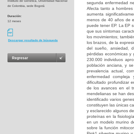
Instituto de Genética, Universidad Nacional
segunda enfermedad ne
de Colombia, sede Bogotá
Afecta tanto a hombres
aumenta significativam
Duración:
menos de 40 años de e
12 meses
puede tener EP. La EP s
que sus síntomas caracte
los movimientos; también
Descargar resultado de búsqueda
los brazos, de la expresi
del sueño, ansiedad, d
pérdidas económicas y g
Regresar
230.000 individuos apr
población anciana, y s
prevalencia actual, c
enfermedad compleja y
dificultado profundizar
de los avances en el t
mendelianas se han desc
identificado varios gen
constituyen las únicas c
y esclarecido algunos de
proteínas en la fisiolog
en un modelo murino de
sobre la función mitoco
Pink1 silvestre murino y