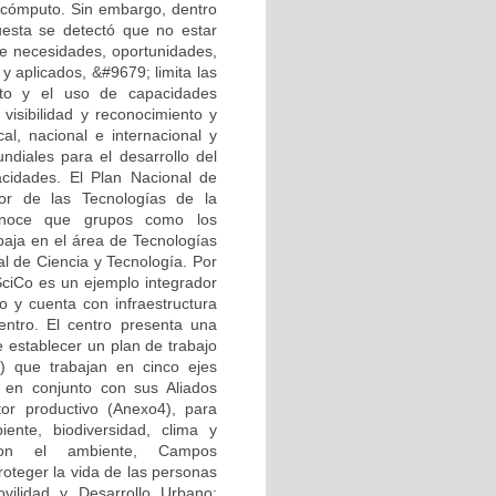
 cómputo. Sin embargo, dentro
puesta se detectó que no estar
 de necesidades, oportunidades,
y aplicados, &#9679; limita las
nto y el uso de capacidades
visibilidad y reconocimiento y
al, nacional e internacional y
undiales para el desarrollo del
acidades. El Plan Nacional de
tor de las Tecnologías de la
onoce que grupos como los
baja en el área de Tecnologías
l de Ciencia y Tecnología. Por
SciCo es un ejemplo integrador
o y cuenta con infraestructura
ntro. El centro presenta una
 establecer un plan de trabajo
 que trabajan en cinco ejes
e en conjunto con sus Aliados
tor productivo (Anexo4), para
iente, biodiversidad, clima y
 con el ambiente, Campos
roteger la vida de las personas
ovilidad y Desarrollo Urbano: