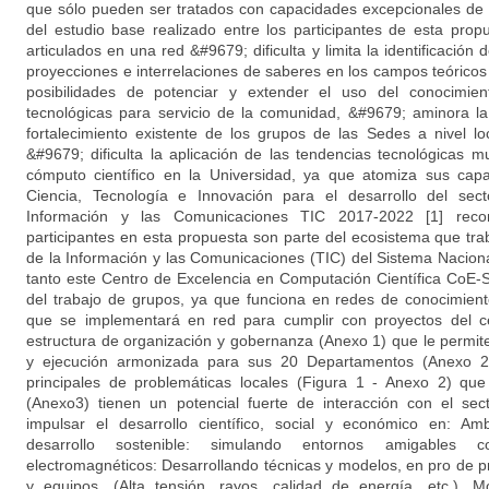
que sólo pueden ser tratados con capacidades excepcionales de
del estudio base realizado entre los participantes de esta pro
articulados en una red &#9679; dificulta y limita la identificación
proyecciones e interrelaciones de saberes en los campos teóricos 
posibilidades de potenciar y extender el uso del conocimie
tecnológicas para servicio de la comunidad, &#9679; aminora la 
fortalecimiento existente de los grupos de las Sedes a nivel loc
&#9679; dificulta la aplicación de las tendencias tecnológicas m
cómputo científico en la Universidad, ya que atomiza sus cap
Ciencia, Tecnología e Innovación para el desarrollo del sec
Información y las Comunicaciones TIC 2017-2022 [1] rec
participantes en esta propuesta son parte del ecosistema que tra
de la Información y las Comunicaciones (TIC) del Sistema Naciona
tanto este Centro de Excelencia en Computación Científica CoE-
del trabajo de grupos, ya que funciona en redes de conocimient
que se implementará en red para cumplir con proyectos del ce
estructura de organización y gobernanza (Anexo 1) que le permite
y ejecución armonizada para sus 20 Departamentos (Anexo 2)
principales de problemáticas locales (Figura 1 - Anexo 2) qu
(Anexo3) tienen un potencial fuerte de interacción con el sec
impulsar el desarrollo científico, social y económico en: Amb
desarrollo sostenible: simulando entornos amigables
electromagnéticos: Desarrollando técnicas y modelos, en pro de p
y equipos. (Alta tensión, rayos, calidad de energía, etc.), M