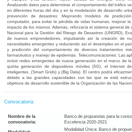
Analizando datos para determinar el comportamiento del tráfico veh
en diferentes horas del día y en la modelación de desarrollo urba
prevención de desastres: Mejorando modelos de predicción
computador, para evitar la pérdida de vidas humanas, mejorar la 
impacto de los mismos. Además, reforzaría el sistema general de 
Nacional para la Gestión del Riesgo de Desastres (UNGRD), Eco
de nuevos emprendedores, impulsando así la creación de n
necesidades emergentes y reduciendo así el desempleo en el país
y predicción del comportamiento de diversos tratamientos mé
farmacéutico y manejo de epidemias. Telecomunicaciones: Las ap
incluir redes emergentes de nueva generación en el marco de la c
quinta generación de dispositivos móviles (5G), el Internet de
inteligentes, (Smart Grids) y (Big Data). El centro podrá eficazm
debido a las grandes capacidades con las que se está estruc
objetivos de desarrollo sostenible de la Organización de las Nacio
Convocatoria
Nombre de la
Banco de propuestas para la conso
convocatoria:
Excelencia 2020-2021
Modalidad Única: Banco de propues
Modalidad: