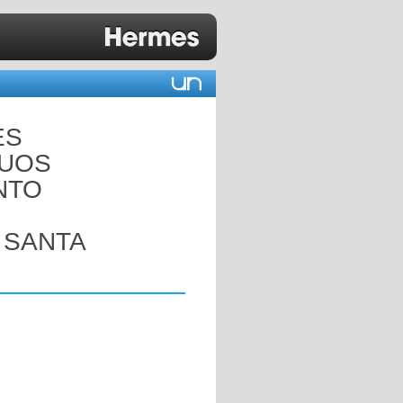
ES
DUOS
NTO
 SANTA