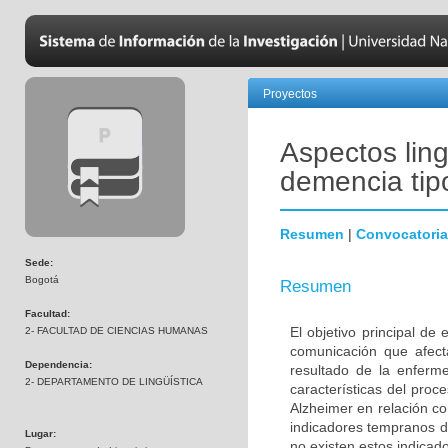
Proyectos
Aspectos ling
demencia tip
Resumen
|
Convocatoria
Sede:
Bogotá
Resumen
Facultad:
El objetivo principal de
2- FACULTAD DE CIENCIAS HUMANAS
comunicación que afec
Dependencia:
resultado de la enferme
2- DEPARTAMENTO DE LINGÜÍSTICA
características del pro
Alzheimer en relación c
indicadores tempranos de
Lugar:
no existen estos indicad