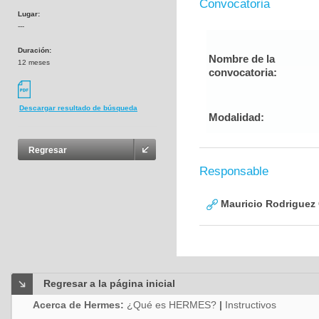
Convocatoria
Lugar:
---
Duración:
Nombre de la
12 meses
convocatoria:
Descargar resultado de búsqueda
Modalidad:
Regresar
Responsable
Mauricio Rodriguez
Regresar a la página inicial
Acerca de Hermes:
¿Qué es HERMES?
|
Instructivos