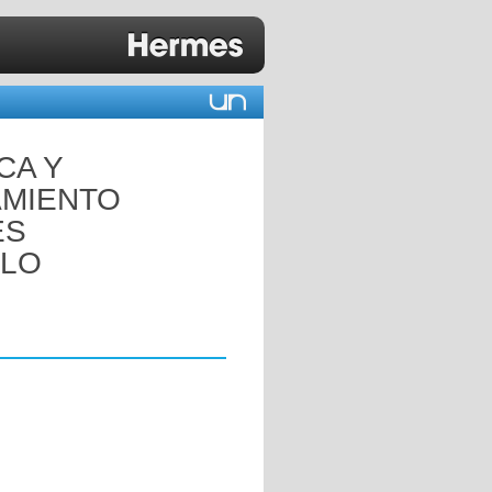
CA Y
AMIENTO
ES
ELO