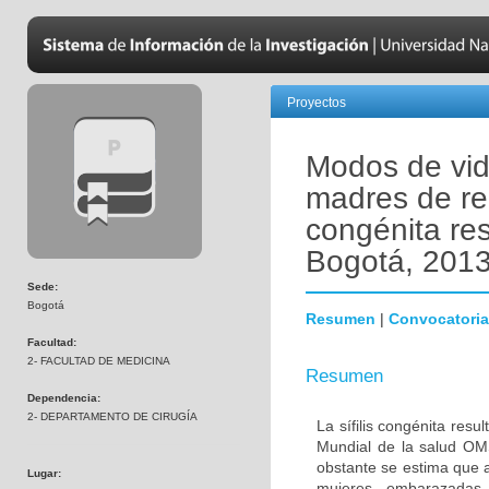
Proyectos
Modos de vida
madres de rec
congénita re
Bogotá, 201
Sede:
Bogotá
Resumen
|
Convocatoria
Facultad:
2- FACULTAD DE MEDICINA
Resumen
Dependencia:
2- DEPARTAMENTO DE CIRUGÍA
La sífilis congénita res
Mundial de la salud OMS
obstante se estima que a
Lugar:
mujeres embarazadas