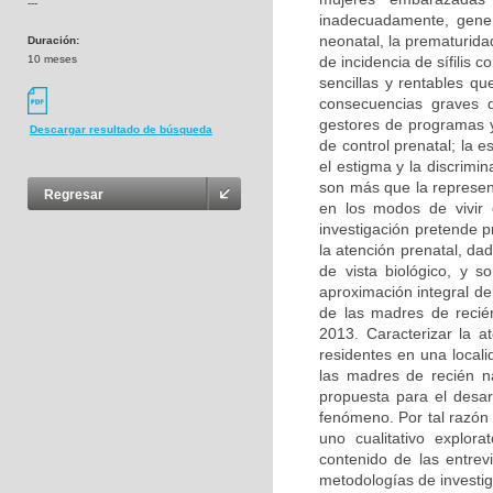
---
inadecuadamente, gener
neonatal, la prematuridad
Duración:
10 meses
de incidencia de sífilis 
sencillas y rentables qu
consecuencias graves de
gestores de programas y
Descargar resultado de búsqueda
de control prenatal; la 
el estigma y la discrimi
son más que la represen
Regresar
en los modos de vivir 
investigación pretende p
la atención prenatal, da
de vista biológico, y 
aproximación integral d
de las madres de recién
2013. Caracterizar la a
residentes en una locali
las madres de recién n
propuesta para el desarr
fenómeno. Por tal razón 
uno cualitativo explor
contenido de las entrev
metodologías de investig