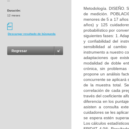
---
Metodología. DISEÑO. Se
Duración:
de medición. POBLACIÓ
12 meses
menores de 5 a 17 años y
años) y 125 cuidador
probabilístico por conv
Descargar resultado de búsqueda
siguientes fases: 1. Adap
y confiabilidad del ins
sensibilidad al cambio
Regresar
instrumento a nuestro co
adaptaciones que exis
modalidad de doble ent
crónica, sin problemas
propone un análisis facto
concurrente se aplicará
de la muestra total. S
correlación de cada pre
través del coeficiente al
diferencia en los punta
asisten a consulta ex
cuidadores se les aplic
se espera estén superad
Los cálculos estadístico
EPIDAT 4.0®. Resultado