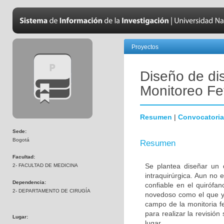
Proyectos
Diseño de dis
Monitoreo Fet
Resumen
|
Convocatoria
Sede:
Bogotá
Resumen
Facultad:
Se plantea diseñar un d
2- FACULTAD DE MEDICINA
intraquirúrgica. Aun no e
Dependencia:
confiable en el quirófan
2- DEPARTAMENTO DE CIRUGÍA
novedoso como el que ya
campo de la monitoria fe
para realizar la revisión
Lugar:
lugar