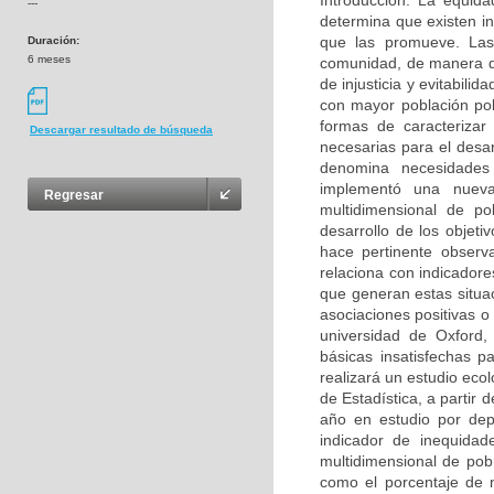
Introducción: La equid
---
determina que existen in
que las promueve. Las
Duración:
6 meses
comunidad, de manera qu
de injusticia y evitabili
con mayor población pob
formas de caracterizar
Descargar resultado de búsqueda
necesarias para el desar
denomina necesidades
implementó una nueva
Regresar
multidimensional de p
desarrollo de los objeti
hace pertinente observa
relaciona con indicador
que generan estas situaci
asociaciones positivas o
universidad de Oxford,
básicas insatisfechas 
realizará un estudio eco
de Estadística, a partir
año en estudio por dep
indicador de inequidad
multidimensional de pob
como el porcentaje de 