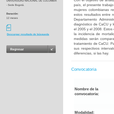
Con el objetivo de anali
UNIVERSIDAD NACIONAL DE COLOMBIA
país, el presente trabaj
- Sede Bogotá.
mujeres colombianas re
Duración:
estos resultados entre 
12 meses
Departamento Administ
diagnóstico de CaCU y l
el 2005 y el 2008. Estos
la incidencia de mortal
Descargar resultado de búsqueda
medidas serán comparad
tratamiento de CaCU. Pa
sus respectivos interva
Regresar
diferencias, si las hay.
Convocatoria
Nombre de la
convocatoria:
Modalidad: