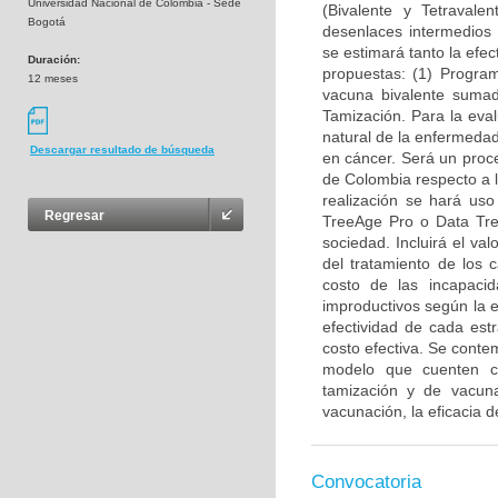
Universidad Nacional de Colombia - Sede
(Bivalente y Tetravale
Bogotá
desenlaces intermedios c
se estimará tanto la efec
Duración:
propuestas: (1) Progra
12 meses
vacuna bivalente suma
Tamización. Para la eval
natural de la enfermedad
Descargar resultado de búsqueda
en cáncer. Será un proc
de Colombia respecto a l
realización se hará uso
Regresar
TreeAge Pro o Data Tree
sociedad. Incluirá el va
del tratamiento de los
costo de las incapacid
improductivos según la 
efectividad de cada est
costo efectiva. Se conte
modelo que cuenten co
tamización y de vacun
vacunación, la eficacia 
Convocatoria