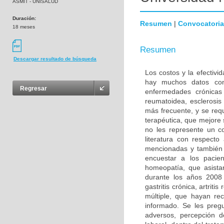
ASMIT - UNISALUD
Duración:
Resumen
|
Convocatoria
18 meses
Resumen
Descargar resultado de búsqueda
Los costos y la efectiv
hay muchos datos con
Regresar
enfermedades crónicas co
reumatoidea, esclerosis 
más frecuente, y se req
terapéutica, que mejore
no les represente un co
literatura con respect
mencionadas y también 
encuestar a los pacie
homeopatía, que asista
durante los años 2008 y
gastritis crónica, artrit
múltiple, que hayan rec
informado. Se les preg
adversos, percepción d