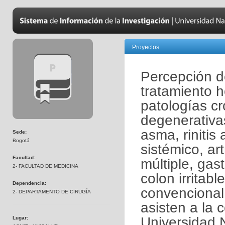
Proyectos
Percepción de
tratamiento 
patologías cr
degenerativa
asma, rinitis
Sede:
Bogotá
sistémico, art
Facultad:
múltiple, gas
2- FACULTAD DE MEDICINA
colon irritab
Dependencia:
convencional
2- DEPARTAMENTO DE CIRUGÍA
asisten a la 
Universidad 
Lugar: