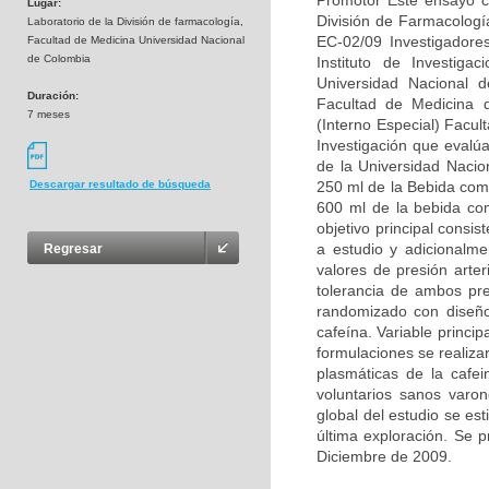
Promotor Este ensayo clí
Lugar:
División de Farmacolog
Laboratorio de la División de farmacología,
EC-02/09 Investigadore
Facultad de Medicina Universidad Nacional
de Colombia
Instituto de Investiga
Universidad Nacional de
Duración:
Facultad de Medicina 
7 meses
(Interno Especial) Facu
Investigación que evalú
de la Universidad Nacio
250 ml de la Bebida com
Descargar resultado de búsqueda
600 ml de la bebida com
objetivo principal consi
a estudio y adicionalme
Regresar
valores de presión arter
tolerancia de ambos pre
randomizado con diseño
cafeína. Variable princip
formulaciones se realiza
plasmáticas de la cafei
voluntarios sanos varon
global del estudio se es
última exploración. Se 
Diciembre de 2009.