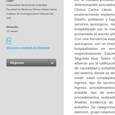
Lugar:
determinantes asociados,
Universidad Nacional de Colombia
Clínica Carlos Lleras.
Facultad de Medicina Clínica Carlos Lleras
Instituto de Investigaciones Clinicas Ofc
posteriormente impleme
205
Diseño, población y lug
servicios quirúrgicos, m
Duración:
hospitalizado por lo me
12 meses
presentado el evento ad
Con una frecuencia espe
quirúrgicos, con un nive
Descargar resultado de búsqueda
hospitalizados en se
respectivamente. Estud
Segunda fase: Sobre lo
adverso por la calificac
Regresar
de causalidad y evitabi
del sistema donde se deb
medir: edad complejida
ingreso, tipo de servic
ingreso, procedimiento
evitable, tipo de even
procedimientos realizad
Análisis: Incidencia d
evitables. Se categoriz
atención, grupo relacion