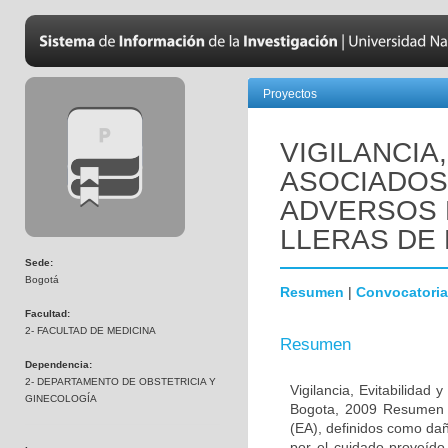
Proyectos
VIGILANCIA
ASOCIADOS
ADVERSOS E
LLERAS DE 
Sede:
Bogotá
Resumen
|
Convocatoria
Facultad:
2- FACULTAD DE MEDICINA
Resumen
Dependencia:
2- DEPARTAMENTO DE OBSTETRICIA Y
Vigilancia, Evitabilidad
GINECOLOGÍA
Bogota, 2009 Resumen O
(EA), definidos como dañ
por el cuidado proveído