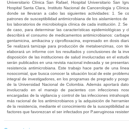
Universitario Clínica San Rafael, Hospital Universitario San Ign
Hospital Santa Clara, Instituto Nacional de Cancerologia y Clíni
donde se llevaran a cabo las siguientes actividades: 1. Se c
patrones de susceptibilidad antimicrobiana de los aislamientos de
los laboratorios de microbiología clínica de cada institución. 2. S
de caso, para determinar las características epidemiológicas y c
describirá el consumo de medicamentos antimicrobianos: carbape
gentamicina, amikacina y ciprofloxacina, expresado en dosis diar
Se realizará tamizaje para producción de metaloenzimas, con té
elaborará un informe con los resultados y conclusiones de la inv
disposición de las instituciones de salud involucradas en el estudi
serán publicados en una revista nacional indexada y se presenta
resistencia antimicrobiana. Este trabajo hace parte de una línea
nosocomial, que busca conocer la situación local de este problem
integral de investigadores, en los programas de pregrado y posgr
de la Universidad Nacional de Colombia. Además aportará dato
involucrado en el manejo de pacientes con infecciones nos
encargadas de la vigilancia y control de las infecciones intrahospit
más racional de los antimicrobianos y la adquisición de herrami
de la resistencia, mediante el conocimiento de la susceptibilidad a
factores que favorezcan el ser infectados por P.aeruginosa resist