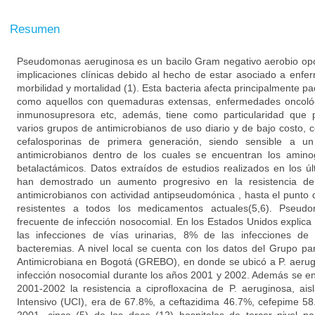
Resumen
Pseudomonas aeruginosa es un bacilo Gram negativo aerobio opor
implicaciones clínicas debido al hecho de estar asociado a enf
morbilidad y mortalidad (1). Esta bacteria afecta principalmente
como aquellos con quemaduras extensas, enfermedades oncológ
inmunosupresora etc, además, tiene como particularidad que p
varios grupos de antimicrobianos de uso diario y de bajo costo, 
cefalosporinas de primera generación, siendo sensible a 
antimicrobianos dentro de los cuales se encuentran los aminog
betalactámicos. Datos extraídos de estudios realizados en los ú
han demostrado un aumento progresivo en la resistencia d
antimicrobianos con actividad antipseudomónica , hasta el punto
resistentes a todos los medicamentos actuales(5,6). Pseu
frecuente de infección nosocomial. En los Estados Unidos expli
las infecciones de vías urinarias, 8% de las infecciones de 
bacteremias. A nivel local se cuenta con los datos del Grupo par
Antimicrobiana en Bogotá (GREBO), en donde se ubicó a P. aerug
infección nosocomial durante los años 2001 y 2002. Además se en
2001-2002 la resistencia a ciprofloxacina de P. aeruginosa, a
Intensivo (UCI), era de 67.8%, a ceftazidima 46.7%, cefepime 