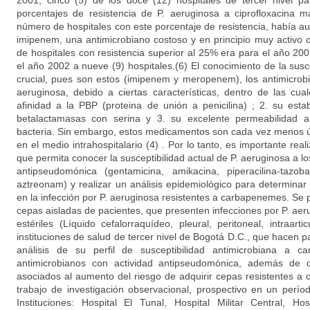
2001, cinco (5) de los doce (12) hospitales de tercer nivel p
porcentajes de resistencia de P. aeruginosa a ciprofloxacina 
número de hospitales con este porcentaje de resistencia, había a
imipenem, una antimicrobiano costoso y en principio muy activo c
de hospitales con resistencia superior al 25% era para el año 2
el año 2002 a nueve (9) hospitales.(6) El conocimiento de la sus
crucial, pues son estos (imipenem y meropenem), los antimicrob
aeruginosa, debido a ciertas características, dentro de las cu
afinidad a la PBP (proteina de unión a penicilina) ; 2. su esta
betalactamasas con serina y 3. su excelente permeabilidad 
bacteria. Sin embargo, estos medicamentos son cada vez menos út
en el medio intrahospitalario (4) . Por lo tanto, es importante real
que permita conocer la susceptibilidad actual de P. aeruginosa a lo
antipseudomónica (gentamicina, amikacina, piperacilina-tazob
aztreonam) y realizar un análisis epidemiológico para determinar
en la infección por P. aeruginosa resistentes a carbapenemes. Se 
cepas aisladas de pacientes, que presenten infecciones por P. ae
estériles (Líquido cefalorraquídeo, pleural, peritoneal, intraar
instituciones de salud de tercer nivel de Bogotá D.C., que hacen
análisis de su perfil de susceptibilidad antimicrobiana a
antimicrobianos con actividad antipseudomónica, además de d
asociados al aumento del riesgo de adquirir cepas resistentes a
trabajo de investigación observacional, prospectivo en un perío
Instituciones: Hospital El Tunal, Hospital Militar Central, Ho