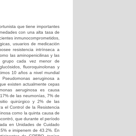
tunista que tiene importantes
ermedades con una alta tasa de
 pacientes inmunocomprometidos,
icas, usuarios de medicación
osee resistencia intrínseca a
como las aminopenicilinas y las
un grupo cada vez menor de
lucósidos, fluoroquinolonas y
ltimos 10 años a nivel mundial
e Pseudomonas aeruginosa a
 que existen actualmente cepas
domonas aeruginosa es causa
ca 17% de las neumonías, 7% de
sitio quirúrgico y 2% de las
a el Control de la Resistencia
inosa como la quinta causa de
contró, que durante el período
islada en Unidades de Cuidado
58.5% e imipenem de 43.2%. En