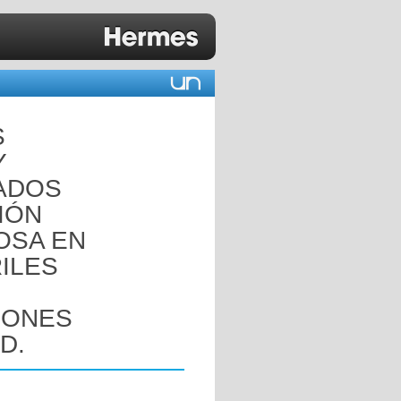
S
Y
ADOS
IÓN
OSA EN
ILES
IONES
D.