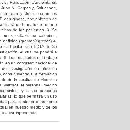
acio, Fundación Cardioinfantil,
ca Juan N. Corpas ¿ Saludcoop,
onfirmarán y determinarán los
 P. aeruginosa, provenientes de
e aplicará un formato de reporte
línicas de los pacientes. 3. Se
nemes, ceftazidima, cefepime,
ia definida (gramos/egresos) 4.
cnica Epsilon con EDTA. 5. Se
estigación, el cual se pondrá a
o. 6. Los resultados del trabajo
rán en un congreso nacional de
 de investigación en infección
a, contribuyendo a la formación
ado de la facultad de Medicina
s valiosos al personal médico
ocomiales, y a las personas
alarias; lo que permitirá un uso
entas para contener el aumento
ctual en nuestro medio y de los
ente a carbapenemes.