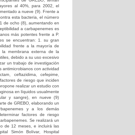
articipantes de GREBO, tenían
mayores al 40%, para 2002, el
umentado a nueve (9). Frente a
ontra esta bacteria, el número
001 de ocho (8), aumentando en
ceptibilidad a carbapenemes es
ianos más potentes frente a P.
ales se encuentran: 1. su gran
bilidad frente a la mayoría de
a la membrana externa de la
iles, debido a su uso excesivo
izar un trabajo de investigación
s antimicrobianos con actividad
actam, ceftazidima, cefepime,
 factores de riesgo que inciden
propone realizar un estudio con
ruginosa en líquidos usualmente
ticular y sangre), en nueve (9)
 parte de GREBO, elaborando un
 carbapenemes y a los demás
eterminar factores de riesgo
 carbapenemes. Se realizará un
do de 12 meses, e incluirá las
spital Simón Bolívar, Hospital