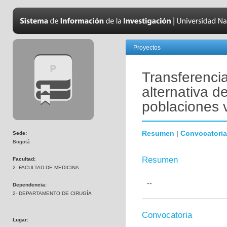
Proyectos
Transferenci
alternativa d
poblaciones 
Resumen
|
Convocatoria
Sede:
Bogotá
Resumen
Facultad:
2- FACULTAD DE MEDICINA
--
Dependencia:
2- DEPARTAMENTO DE CIRUGÍA
Convocatoria
Lugar: