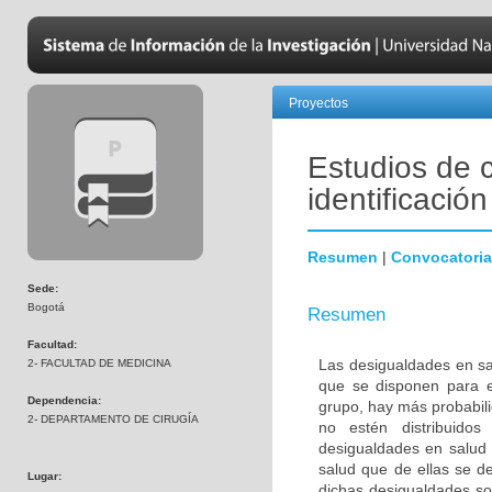
Proyectos
Estudios de 
identificació
Resumen
|
Convocatoria
Sede:
Bogotá
Resumen
Facultad:
Las desigualdades en sa
2- FACULTAD DE MEDICINA
que se disponen para e
Dependencia:
grupo, hay más probabili
2- DEPARTAMENTO DE CIRUGÍA
no estén distribuidos
desigualdades en salud 
salud que de ellas se d
Lugar:
dichas desigualdades son