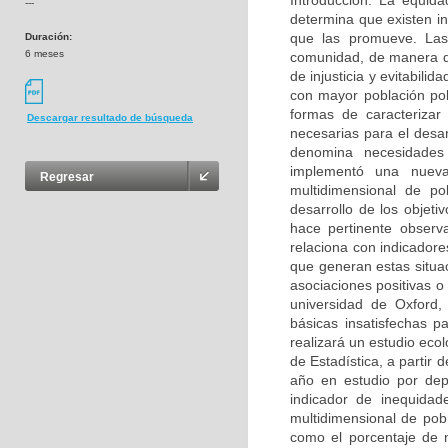
Introducción: La equid
---
determina que existen in
que las promueve. Las
Duración:
6 meses
comunidad, de manera qu
de injusticia y evitabili
con mayor población pob
formas de caracterizar
Descargar resultado de búsqueda
necesarias para el desar
denomina necesidades
implementó una nueva
Regresar
multidimensional de p
desarrollo de los objeti
hace pertinente observa
relaciona con indicador
que generan estas situaci
asociaciones positivas o
universidad de Oxford,
básicas insatisfechas 
realizará un estudio eco
de Estadística, a partir
año en estudio por dep
indicador de inequidad
multidimensional de pob
como el porcentaje de 