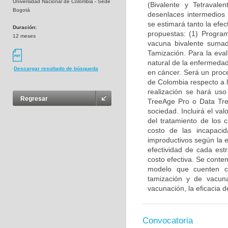
Universidad Nacional de Colombia - Sede
(Bivalente y Tetravale
Bogotá
desenlaces intermedios c
se estimará tanto la efec
Duración:
propuestas: (1) Progra
12 meses
vacuna bivalente suma
Tamización. Para la eval
natural de la enfermedad
Descargar resultado de búsqueda
en cáncer. Será un proc
de Colombia respecto a l
realización se hará uso
Regresar
TreeAge Pro o Data Tree
sociedad. Incluirá el va
del tratamiento de los
costo de las incapacid
improductivos según la 
efectividad de cada est
costo efectiva. Se conte
modelo que cuenten co
tamización y de vacun
vacunación, la eficacia 
Convocatoria