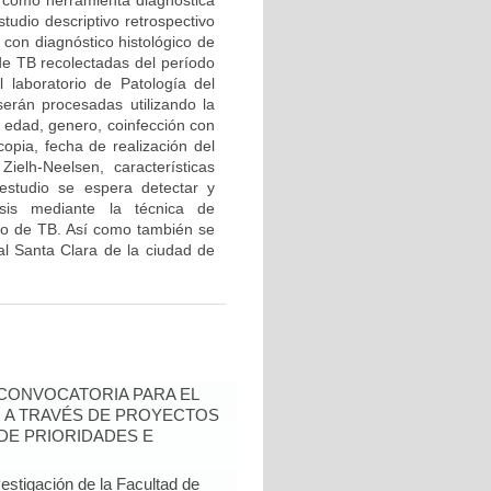
g” como herramienta diagnóstica
tudio descriptivo retrospectivo
 con diagnóstico histológico de
 de TB recolectadas del período
laboratorio de Patología del
serán procesadas utilizando la
: edad, genero, coinfección con
copia, fecha de realización del
Zielh-Neelsen, características
 estudio se espera detectar y
osis mediante la técnica de
ico de TB. Así como también se
tal Santa Clara de la ciudad de
- CONVOCATORIA PARA EL
N A TRAVÉS DE PROYECTOS
DE PRIORIDADES E
estigación de la Facultad de