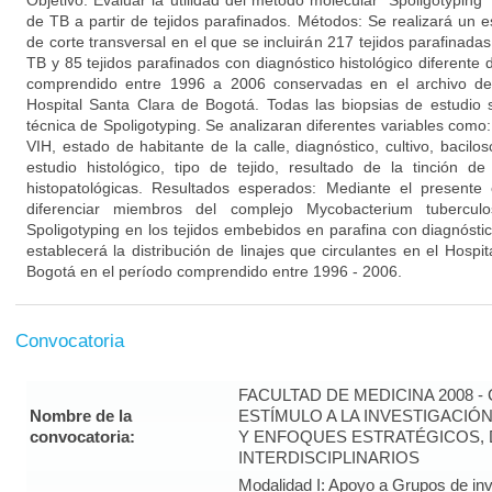
Objetivo: Evaluar la utilidad del método molecular “Spoligotypin
de TB a partir de tejidos parafinados. Métodos: Se realizará un es
de corte transversal en el que se incluirán 217 tejidos parafinadas
TB y 85 tejidos parafinados con diagnóstico histológico diferente
comprendido entre 1996 a 2006 conservadas en el archivo del 
Hospital Santa Clara de Bogotá. Todas las biopsias de estudio 
técnica de Spoligotyping. Se analizaran diferentes variables como
VIH, estado de habitante de la calle, diagnóstico, cultivo, bacilos
estudio histológico, tipo de tejido, resultado de la tinción de 
histopatológicas. Resultados esperados: Mediante el presente
diferenciar miembros del complejo Mycobacterium tubercul
Spoligotyping en los tejidos embebidos en parafina con diagnóst
establecerá la distribución de linajes que circulantes en el Hospi
Bogotá en el período comprendido entre 1996 - 2006.
Convocatoria
FACULTAD DE MEDICINA 2008 
Nombre de la
ESTÍMULO A LA INVESTIGACIÓ
convocatoria:
Y ENFOQUES ESTRATÉGICOS, 
INTERDISCIPLINARIOS
Modalidad I: Apoyo a Grupos de inv